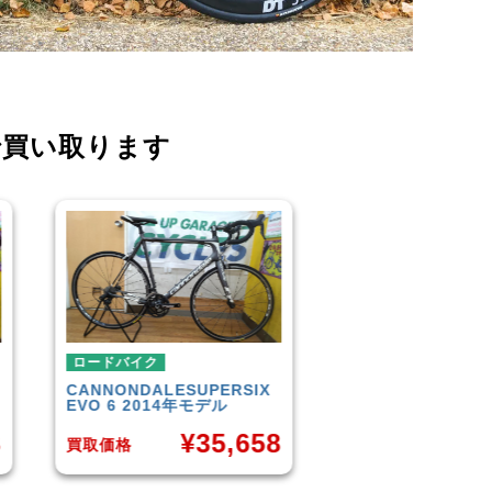
で買い取ります
ロードバイク
ロードバイク
TREK
DOMANE 4.5 2013
SCOTT
AFD PRO
年モデル
¥
8
¥
50,849
買取価格
買取価格