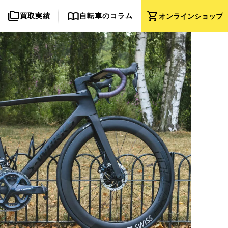
folder_copy
import_contacts
shopping_cart
買取実績
自転車のコラム
オンライン
ショップ