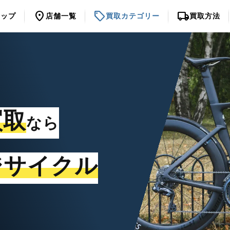
location_on
sell
local_shipping
トップ
店舗一覧
買取カテゴリー
買取方法
買取
なら
ジサイクル