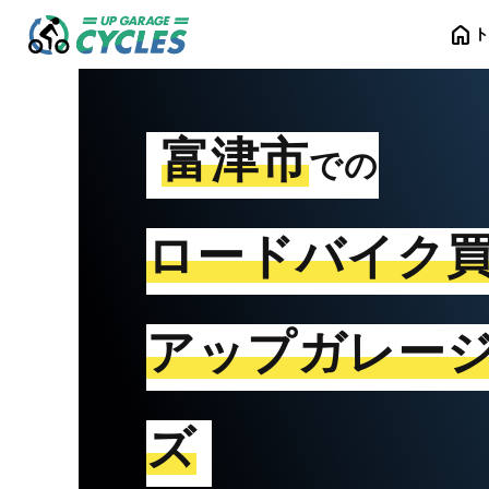
home
富津市
での
ロードバイク
アップガレー
ズ