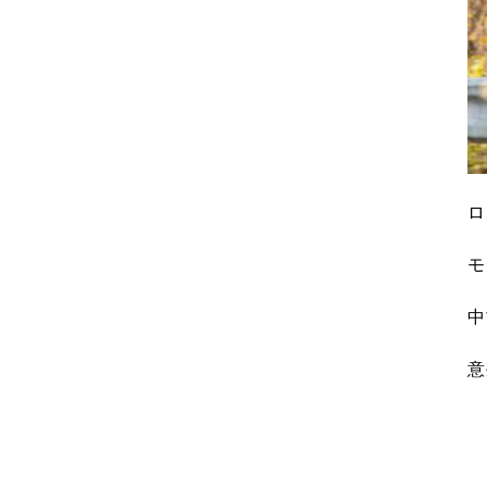
ロ
モ
中
意