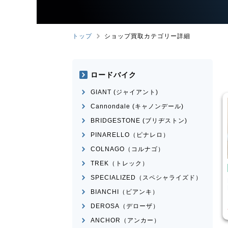
トップ
ショップ買取カテゴリー詳細
ロードバイク
GIANT (ジャイアント)
Cannondale (キャノンデール)
BRIDGESTONE (ブリヂストン)
PINARELLO（ピナレロ）
COLNAGO（コルナゴ）
TREK（トレック）
バイク
ロードバイク
SPECIALIZED（スペシャライズド）
MEXICO
BRIDGESTONE
ANCHOR
RHM9 2011年頃モデル
BIANCHI（ビアンキ）
¥
14,570
¥
84,525
格
買取価格
DEROSA（デローザ）
ANCHOR（アンカー）