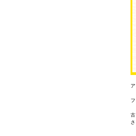
ア
フ
古
さ