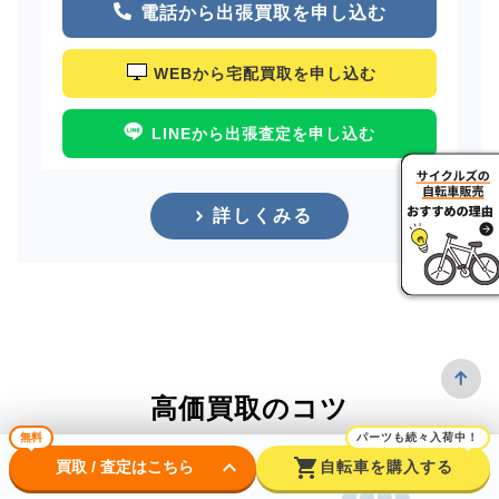
電話から出張買取を申し込む
WEBから宅配買取を申し込む
LINEから出張査定を申し込む
詳しくみる
高価買取のコツ
無料
パーツも続々入荷中！
keyboard_arrow_down
shopping_cart
買取 / 査定はこちら
自転車を購入する