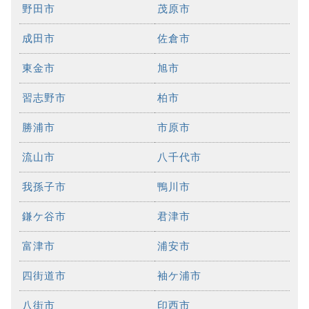
野田市
茂原市
成田市
佐倉市
東金市
旭市
習志野市
柏市
勝浦市
市原市
流山市
八千代市
我孫子市
鴨川市
鎌ケ谷市
君津市
富津市
浦安市
四街道市
袖ケ浦市
八街市
印西市