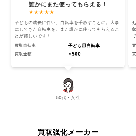
誰かにまた使ってもらえる！
★★★★★
子どもの成長に伴い、自転車を手放すことに。大事
にしてきた自転車を、また誰かに使ってもらえるこ
とが嬉しいです！
子ども用自転車
買取自転車
500
買取金額
￥
chevron_left
chevron_right
50代・女性
買取強化メーカー