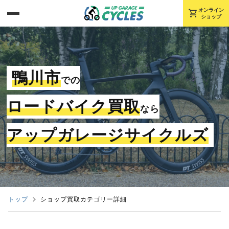
shopping_cart
オンライン
ショップ
鴨川市
での
ロードバイク買取
なら
アップガレージサイクルズ
トップ
ショップ買取カテゴリー詳細