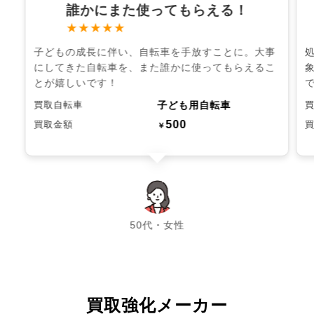
誰かにまた使ってもらえる！
★★★★★
子どもの成長に伴い、自転車を手放すことに。大事
にしてきた自転車を、また誰かに使ってもらえるこ
とが嬉しいです！
子ども用自転車
買取自転車
500
買取金額
￥
chevron_left
chevron_right
50代・女性
買取強化メーカー