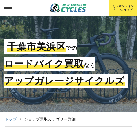
shopping_cart
オンライン
ショップ
千葉市美浜区
での
ロードバイク買取
なら
アップガレージサイクルズ
トップ
ショップ買取カテゴリー詳細