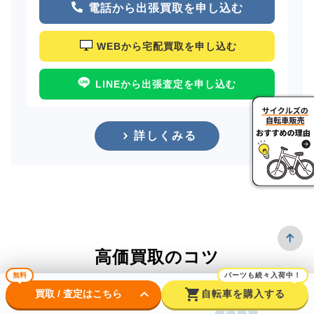
電話から出張買取を申し込む
WEBから宅配買取を申し込む
LINEから出張査定を申し込む
詳しくみる
高価買取のコツ
無料
パーツも続々入荷中！
keyboard_arrow_down
shopping_cart
買取 / 査定はこちら
自転車を購入する