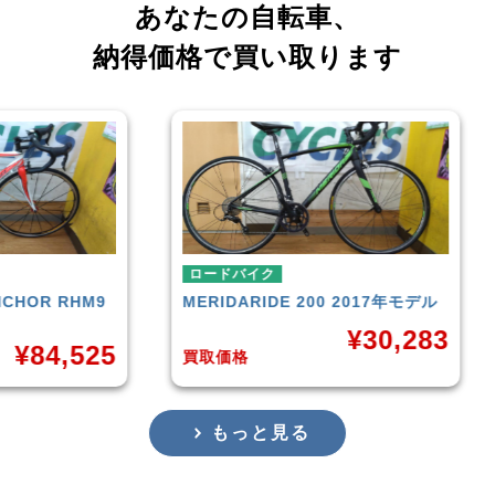
あなたの自転車、
納得価格で買い取ります
ロードバイク
ロー
RHM9
MERIDA
RIDE 200 2017年モデル
CAN
201
¥
30,283
,525
買取価格
買取
もっと見る