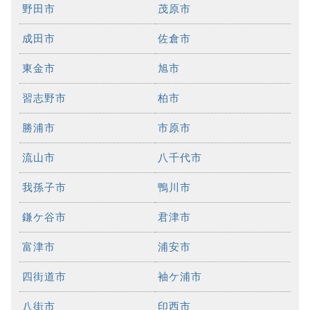
野田市
茂原市
成田市
佐倉市
東金市
旭市
習志野市
柏市
勝浦市
市原市
流山市
八千代市
我孫子市
鴨川市
鎌ケ谷市
君津市
富津市
浦安市
四街道市
袖ケ浦市
八街市
印西市