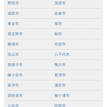
野田市
茂原市
成田市
佐倉市
東金市
旭市
習志野市
柏市
勝浦市
市原市
流山市
八千代市
我孫子市
鴨川市
鎌ケ谷市
君津市
富津市
浦安市
四街道市
袖ケ浦市
八街市
印西市