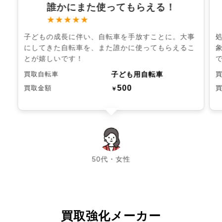
誰かにまた使ってもらえる！
★★★★★
子どもの成長に伴い、自転車を手放すことに。大事
にしてきた自転車を、また誰かに使ってもらえるこ
とが嬉しいです！
子ども用自転車
買取自転車
500
買取金額
￥
chevron_left
chevron_right
50代・女性
買取強化メーカー