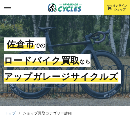
shopping_cart
オンライン
ショップ
佐倉市
での
ロードバイク買取
なら
アップガレージサイクルズ
トップ
ショップ買取カテゴリー詳細