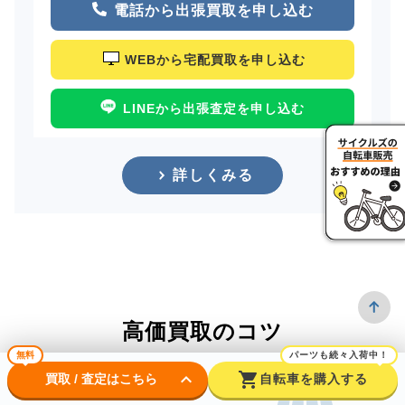
電話から出張買取を申し込む
WEBから宅配買取を申し込む
LINEから出張査定を申し込む
詳しくみる
高価買取のコツ
無料
パーツも続々入荷中！
keyboard_arrow_down
shopping_cart
買取 / 査定はこちら
自転車を購入する