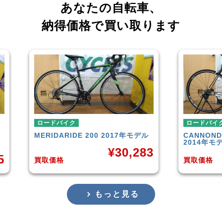
あなたの自転車、
納得価格で買い取ります
ロードバイク
ロー
年モデル
CANNONDALE
SUPERSIX EVO 6
TRE
2014年モデル
ル
,283
¥
35,658
買取価格
買取
もっと見る