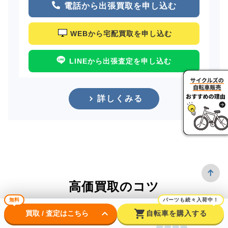
電話から出張買取を申し込む
WEBから宅配買取を申し込む
LINEから出張査定を申し込む
詳しくみる
高価買取のコツ
無料
パーツも続々入荷中！
keyboard_arrow_down
shopping_cart
買取 / 査定はこちら
自転車を購入する