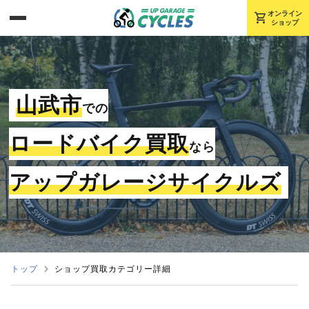
shopping_cart
オンライン
ショップ
山武市
での
ロードバイク買取
なら
アップガレージサイクルズ
トップ
ショップ買取カテゴリー詳細