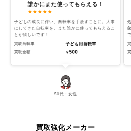
誰かにまた使ってもらえる！
★★★★★
子どもの成長に伴い、自転車を手放すことに。大事
にしてきた自転車を、また誰かに使ってもらえるこ
とが嬉しいです！
子ども用自転車
買取自転車
500
買取金額
￥
chevron_left
chevron_right
50代・女性
買取強化メーカー