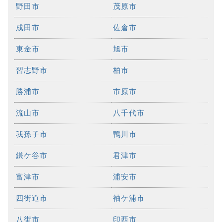
野田市
茂原市
成田市
佐倉市
東金市
旭市
習志野市
柏市
勝浦市
市原市
流山市
八千代市
我孫子市
鴨川市
鎌ケ谷市
君津市
富津市
浦安市
四街道市
袖ケ浦市
八街市
印西市