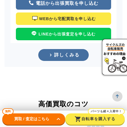
電話から出張買取を申し込む
WEBから宅配買取を申し込む
LINEから出張査定を申し込む
詳しくみる
高価買取のコツ
無料
パーツも続々入荷中！
keyboard_arrow_down
shopping_cart
買取 / 査定はこちら
自転車を購入する