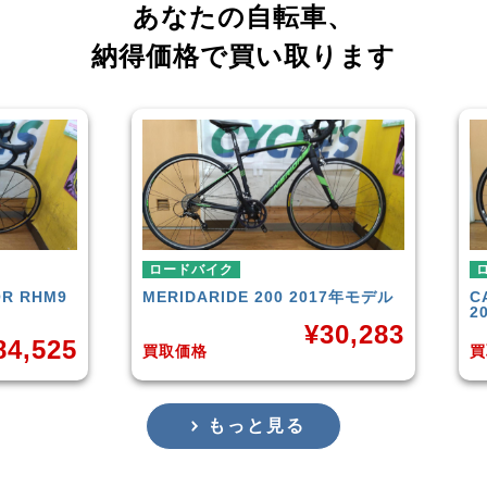
あなたの自転車、
納得価格で買い取ります
ロードバイク
ロー
RHM9
MERIDA
RIDE 200 2017年モデル
CAN
201
¥
30,283
,525
買取価格
買取
もっと見る