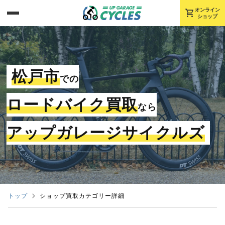
shopping_cart
オンライン
ショップ
松戸市
での
ロードバイク買取
なら
アップガレージサイクルズ
トップ
ショップ買取カテゴリー詳細