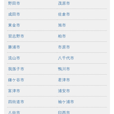
野田市
茂原市
成田市
佐倉市
東金市
旭市
習志野市
柏市
勝浦市
市原市
流山市
八千代市
我孫子市
鴨川市
鎌ケ谷市
君津市
富津市
浦安市
四街道市
袖ケ浦市
八街市
印西市