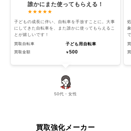
誰かにまた使ってもらえる！
★★★★★
子どもの成長に伴い、自転車を手放すことに。大事
にしてきた自転車を、また誰かに使ってもらえるこ
とが嬉しいです！
子ども用自転車
買取自転車
500
買取金額
￥
chevron_left
chevron_right
50代・女性
買取強化メーカー