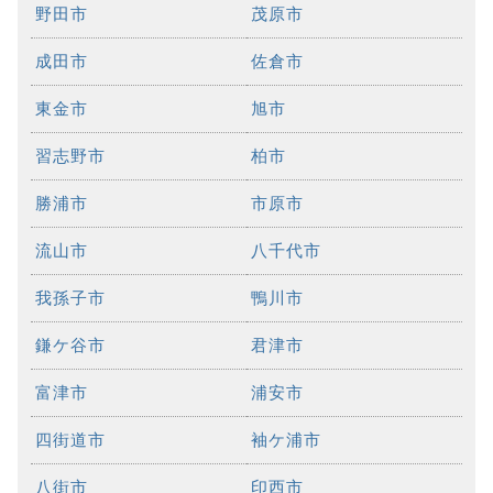
野田市
茂原市
成田市
佐倉市
東金市
旭市
習志野市
柏市
勝浦市
市原市
流山市
八千代市
我孫子市
鴨川市
鎌ケ谷市
君津市
富津市
浦安市
四街道市
袖ケ浦市
八街市
印西市