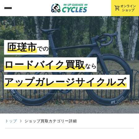
shopping_cart
オンライン
ショップ
匝瑳市
での
ロードバイク買取
なら
アップガレージサイクルズ
トップ
ショップ買取カテゴリー詳細