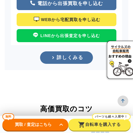
電話から出張買取を申し込む
WEBから宅配買取を申し込む
LINEから出張査定を申し込む
詳しくみる
高価買取のコツ
無料
パーツも続々入荷中！
keyboard_arrow_down
shopping_cart
買取 / 査定はこちら
自転車を購入する