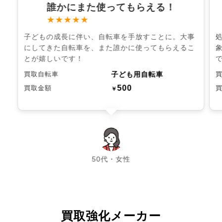
誰かにまた使ってもらえる！
★★★★★
子どもの成長に伴い、自転車を手放すことに。大事
にしてきた自転車を、また誰かに使ってもらえるこ
とが嬉しいです！
子ども用自転車
買取自転車
500
買取金額
￥
chevron_left
chevron_right
50代・女性
買取強化メーカー