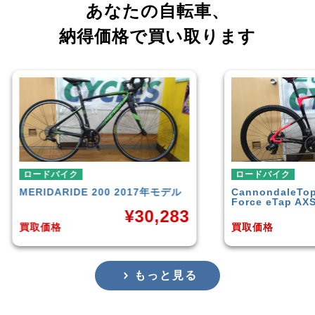
あなたの自転車、
納得価格で買い取ります
ロードバイク
ロー
年モデル
Cannondale
Topstone Carbon
TRE
Force eTap AXS 2020年モデル
ル
,283
¥
194,867
買取価格
買取
もっと見る