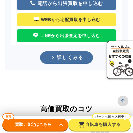
電話から出張買取を申し込む
WEBから宅配買取を申し込む
LINEから出張査定を申し込む
詳しくみる
高価買取のコツ
無料
パーツも続々入荷中！
keyboard_arrow_down
shopping_cart
買取 / 査定はこちら
自転車を購入する