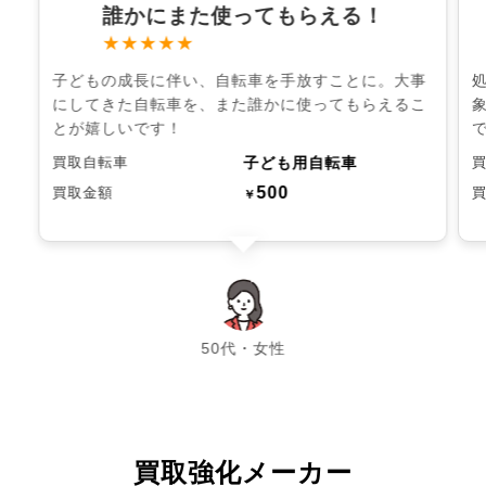
誰かにまた使ってもらえる！
★★★★★
子どもの成長に伴い、自転車を手放すことに。大事
にしてきた自転車を、また誰かに使ってもらえるこ
とが嬉しいです！
子ども用自転車
買取自転車
500
買取金額
￥
chevron_left
chevron_right
50代・女性
買取強化メーカー