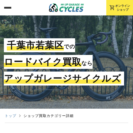
shopping_cart
オンライン
ショップ
千葉市若葉区
での
ロードバイク買取
なら
アップガレージサイクルズ
トップ
ショップ買取カテゴリー詳細