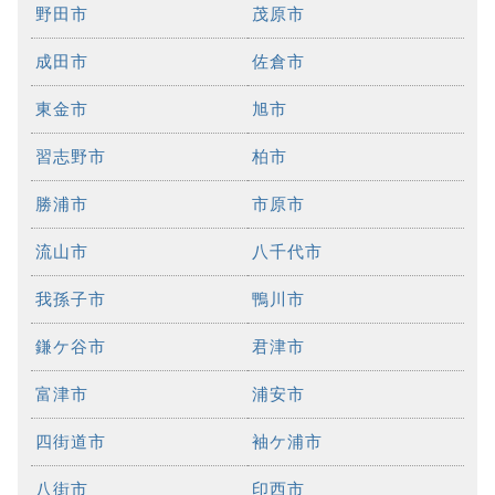
野田市
茂原市
成田市
佐倉市
東金市
旭市
習志野市
柏市
勝浦市
市原市
流山市
八千代市
我孫子市
鴨川市
鎌ケ谷市
君津市
富津市
浦安市
四街道市
袖ケ浦市
八街市
印西市