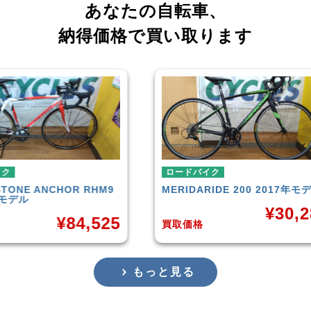
あなたの自転車、
納得価格で買い取ります
ロードバイク
ロー
RHM9
MERIDA
RIDE 200 2017年モデル
CAN
201
¥
30,283
,525
買取価格
買取
もっと見る