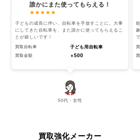
誰かにまた使ってもらえる！
★★★★★
子どもの成長に伴い、自転車を手放すことに。大事
にしてきた自転車を、また誰かに使ってもらえるこ
とが嬉しいです！
子ども用自転車
買取自転車
500
買取金額
￥
chevron_left
chevron_right
50代・女性
買取強化メーカー