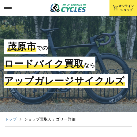
shopping_cart
オンライン
ショップ
茂原市
での
ロードバイク買取
なら
アップガレージサイクルズ
トップ
ショップ買取カテゴリー詳細