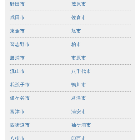
野田市
茂原市
成田市
佐倉市
東金市
旭市
習志野市
柏市
勝浦市
市原市
流山市
八千代市
我孫子市
鴨川市
鎌ケ谷市
君津市
富津市
浦安市
四街道市
袖ケ浦市
八街市
印西市