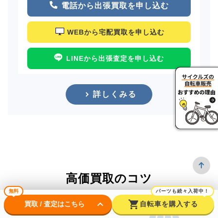
電話から出張買取を申し込む
WEBから宅配買取を申し込む
LINEから出張査定を申し込む
詳しくみる
高価買取のコツ
無料
パーツも続々入荷中！
keyboard_arrow_down
shopping_cart
買取 / 査定はこちら
自転車を購入する