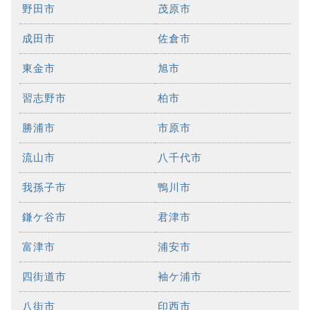
野田市
茂原市
成田市
佐倉市
東金市
旭市
習志野市
柏市
勝浦市
市原市
流山市
八千代市
我孫子市
鴨川市
鎌ケ谷市
君津市
富津市
浦安市
四街道市
袖ケ浦市
八街市
印西市