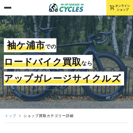
shopping_cart
オンライン
ショップ
袖ケ浦市
での
ロードバイク買取
なら
アップガレージサイクルズ
トップ
ショップ買取カテゴリー詳細