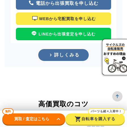
電話から出張買取を申し込む
WEBから宅配買取を申し込む
LINEから出張査定を申し込む
詳しくみる
高価買取のコツ
無料
パーツも続々入荷中！
keyboard_arrow_down
shopping_cart
買取 / 査定はこちら
自転車を購入する