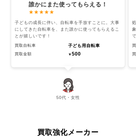
誰かにまた使ってもらえる！
★★★★★
子どもの成長に伴い、自転車を手放すことに。大事
にしてきた自転車を、また誰かに使ってもらえるこ
とが嬉しいです！
子ども用自転車
買取自転車
500
買取金額
￥
chevron_left
chevron_right
50代・女性
買取強化メーカー