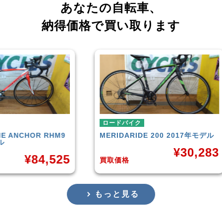
あなたの自転車、
納得価格で買い取ります
ロードバイク
ロー
RHM9
MERIDA
RIDE 200 2017年モデル
CAN
201
¥
30,283
,525
買取価格
買取
もっと見る