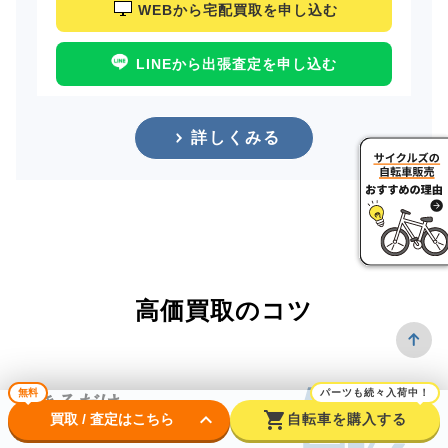
WEBから宅配買取を申し込む
LINEから出張査定を申し込む
詳しくみる
高価買取のコツ
無料
パーツも続々入荷中！
できるだけ
keyboard_arrow_down
shopping_cart
買取 / 査定はこちら
自転車を購入する
新しいうちに売る