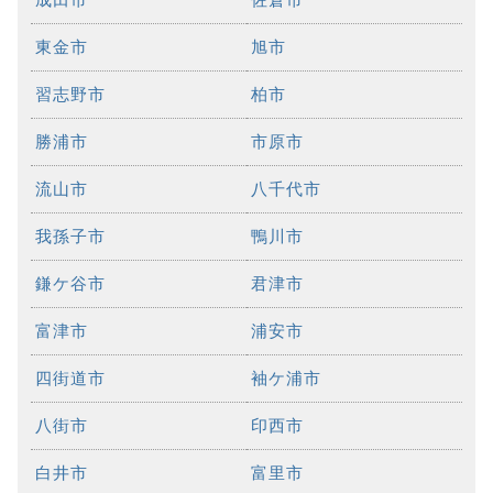
東金市
旭市
習志野市
柏市
勝浦市
市原市
流山市
八千代市
我孫子市
鴨川市
鎌ケ谷市
君津市
富津市
浦安市
四街道市
袖ケ浦市
八街市
印西市
白井市
富里市