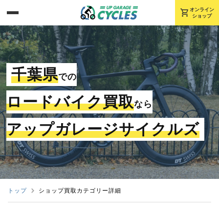
shopping_cart
オンライン
ショップ
千葉県
での
ロードバイク買取
なら
アップガレージサイクルズ
トップ
ショップ買取カテゴリー詳細