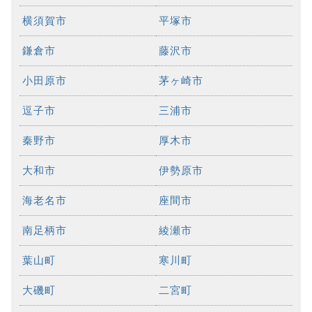
横須賀市
平塚市
鎌倉市
藤沢市
小田原市
茅ヶ崎市
逗子市
三浦市
秦野市
厚木市
大和市
伊勢原市
海老名市
座間市
南足柄市
綾瀬市
葉山町
寒川町
大磯町
二宮町