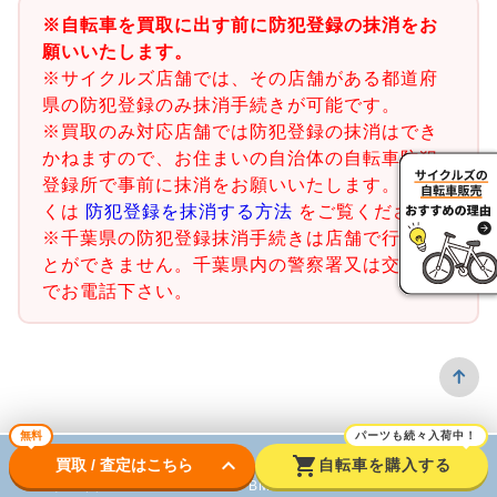
※自転車を買取に出す前に防犯登録の抹消をお
願いいたします。
※サイクルズ店舗では、その店舗がある都道府
県の防犯登録のみ抹消手続きが可能です。
※買取のみ対応店舗では防犯登録の抹消はでき
かねますので、お住まいの自治体の自転車防犯
登録所で事前に抹消をお願いいたします。詳し
くは
防犯登録を抹消する方法
をご覧ください。
※千葉県の防犯登録抹消手続きは店舗で行うこ
とができません。千葉県内の警察署又は交番ま
でお電話下さい。
無料
パーツも続々入荷中！
keyboard_arrow_down
shopping_cart
買取 / 査定はこちら
自転車を購入する
ロードバイク
BMX