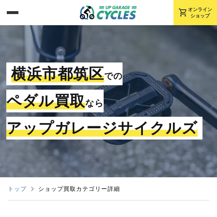
shopping_cart
オンライン
ショップ
横浜市都筑区
での
ペダル買取
なら
アップガレージサイクルズ
トップ
ショップ買取カテゴリー詳細