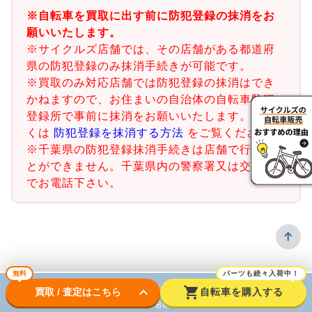
※自転車を買取に出す前に防犯登録の抹消をお
願いいたします。
※サイクルズ店舗では、その店舗がある都道府
県の防犯登録のみ抹消手続きが可能です。
※買取のみ対応店舗では防犯登録の抹消はでき
かねますので、お住まいの自治体の自転車防犯
登録所で事前に抹消をお願いいたします。詳し
くは
防犯登録を抹消する方法
をご覧ください。
※千葉県の防犯登録抹消手続きは店舗で行うこ
とができません。千葉県内の警察署又は交番ま
でお電話下さい。
無料
パーツも続々入荷中！
keyboard_arrow_down
shopping_cart
買取 / 査定はこちら
自転車を購入する
ロードバイク
BMX