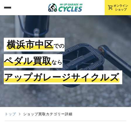
shopping_cart
オンライン
ショップ
横浜市中区
での
ペダル買取
なら
アップガレージサイクルズ
トップ
ショップ買取カテゴリー詳細