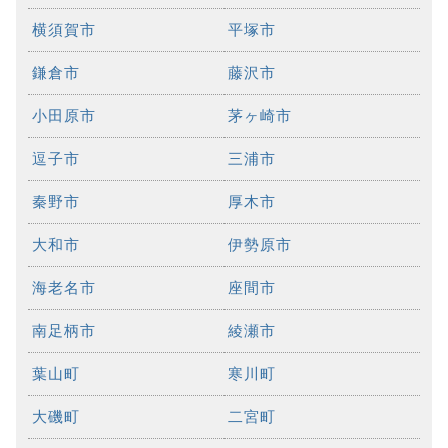
横須賀市
平塚市
鎌倉市
藤沢市
小田原市
茅ヶ崎市
逗子市
三浦市
秦野市
厚木市
大和市
伊勢原市
海老名市
座間市
南足柄市
綾瀬市
葉山町
寒川町
大磯町
二宮町