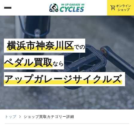
shopping_cart
オンライン
ショップ
横浜市神奈川区
での
ペダル買取
なら
アップガレージサイクルズ
トップ
ショップ買取カテゴリー詳細