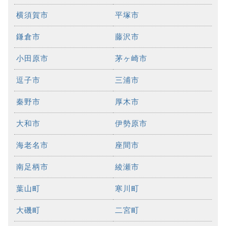
横須賀市
平塚市
鎌倉市
藤沢市
小田原市
茅ヶ崎市
逗子市
三浦市
秦野市
厚木市
大和市
伊勢原市
海老名市
座間市
南足柄市
綾瀬市
葉山町
寒川町
大磯町
二宮町