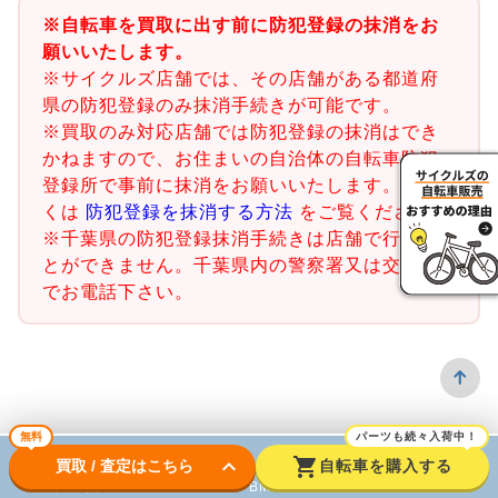
※自転車を買取に出す前に防犯登録の抹消をお
願いいたします。
※サイクルズ店舗では、その店舗がある都道府
県の防犯登録のみ抹消手続きが可能です。
※買取のみ対応店舗では防犯登録の抹消はでき
かねますので、お住まいの自治体の自転車防犯
登録所で事前に抹消をお願いいたします。詳し
くは
防犯登録を抹消する方法
をご覧ください。
※千葉県の防犯登録抹消手続きは店舗で行うこ
とができません。千葉県内の警察署又は交番ま
でお電話下さい。
無料
パーツも続々入荷中！
keyboard_arrow_down
shopping_cart
買取 / 査定はこちら
自転車を購入する
ロードバイク
BMX