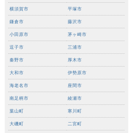
横須賀市
平塚市
鎌倉市
藤沢市
小田原市
茅ヶ崎市
逗子市
三浦市
秦野市
厚木市
大和市
伊勢原市
海老名市
座間市
南足柄市
綾瀬市
葉山町
寒川町
大磯町
二宮町