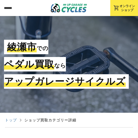
shopping_cart
オンライン
ショップ
綾瀬市
での
ペダル買取
なら
アップガレージサイクルズ
トップ
ショップ買取カテゴリー詳細