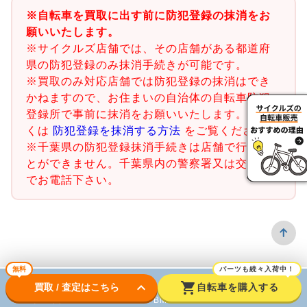
※自転車を買取に出す前に防犯登録の抹消をお
願いいたします。
※サイクルズ店舗では、その店舗がある都道府
県の防犯登録のみ抹消手続きが可能です。
※買取のみ対応店舗では防犯登録の抹消はでき
かねますので、お住まいの自治体の自転車防犯
登録所で事前に抹消をお願いいたします。詳し
くは
防犯登録を抹消する方法
をご覧ください。
※千葉県の防犯登録抹消手続きは店舗で行うこ
とができません。千葉県内の警察署又は交番ま
でお電話下さい。
無料
パーツも続々入荷中！
keyboard_arrow_down
shopping_cart
買取 / 査定はこちら
自転車を購入する
ロードバイク
BMX