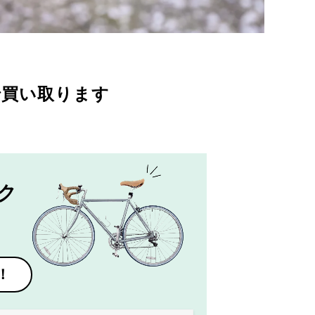
で買い取ります
ク
！