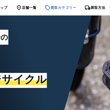
location_on
sell
local_shipping
トップ
店舗一覧
買取カテゴリー
買取方法
での
ジサイクル