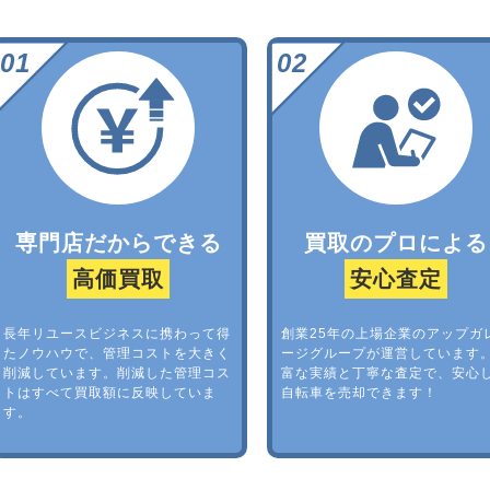
専門店だからできる
買取のプロによる
高価買取
安心査定
長年リユースビジネスに携わって得
創業25年の上場企業のアップガ
たノウハウで、管理コストを大きく
ージグループが運営しています
削減しています。削減した管理コス
富な実績と丁寧な査定で、安心
トはすべて買取額に反映していま
自転車を売却できます！
す。