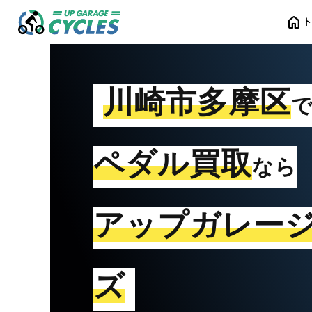
home
川崎市多摩区
ペダル買取
なら
アップガレー
ズ