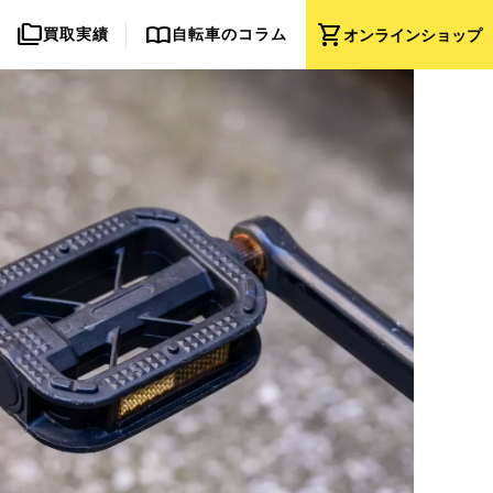
folder_copy
import_contacts
shopping_cart
買取実績
自転車のコラム
オンライン
ショップ