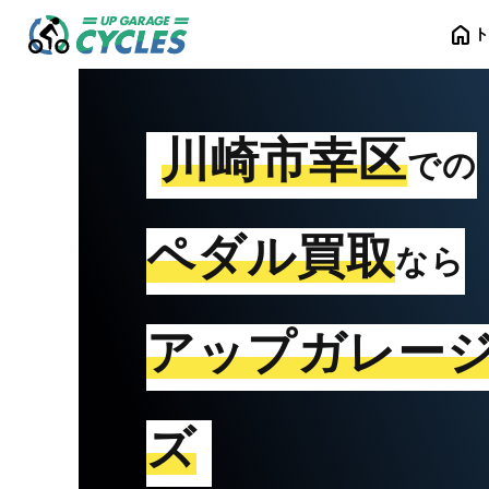
home
川崎市幸区
での
ペダル買取
なら
アップガレー
ズ