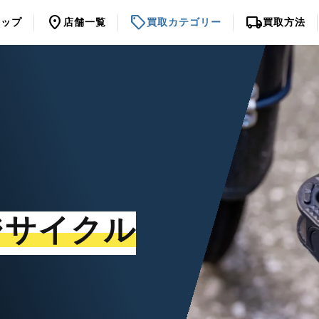
location_on
sell
local_shipping
トップ
店舗一覧
買取カテゴリー
買取方法
ジサイクル