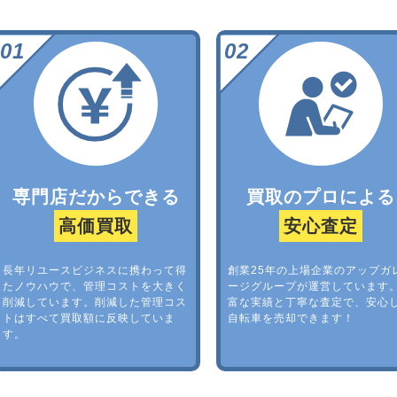
専門店だからできる
買取のプロによる
高価買取
安心査定
長年リユースビジネスに携わって得
創業25年の上場企業のアップガ
たノウハウで、管理コストを大きく
ージグループが運営しています
削減しています。削減した管理コス
富な実績と丁寧な査定で、安心
トはすべて買取額に反映していま
自転車を売却できます！
す。