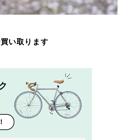
で買い取ります
ク
！