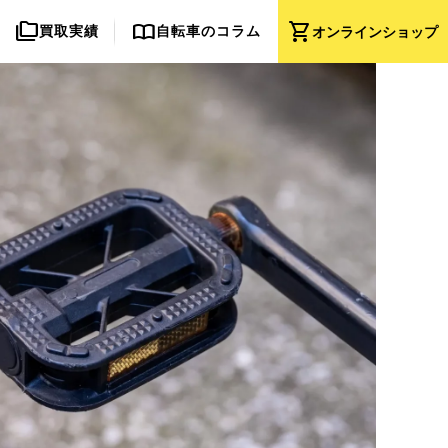
folder_copy
import_contacts
shopping_cart
買取実績
自転車のコラム
オンライン
ショップ