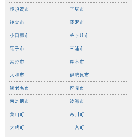
横須賀市
平塚市
鎌倉市
藤沢市
小田原市
茅ヶ崎市
逗子市
三浦市
秦野市
厚木市
大和市
伊勢原市
海老名市
座間市
南足柄市
綾瀬市
葉山町
寒川町
大磯町
二宮町