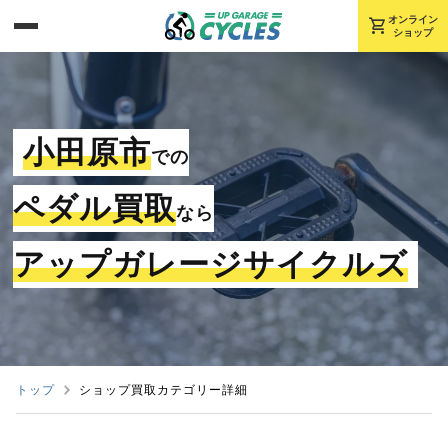
shopping_cart
オンライン
ショップ
小田原市
での
ペダル買取
なら
アップガレージサイクルズ
トップ
ショップ買取カテゴリー詳細