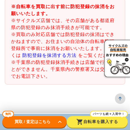
※自転車を買取に出す前に防犯登録の抹消をお
願いいたします。
※サイクルズ店舗では、その店舗がある都道府
県の防犯登録のみ抹消手続きが可能です。
※買取のみ対応店舗では防犯登録の抹消はでき
かねますので、お住まいの自治体の自転車防犯
登録所で事前に抹消をお願いいたします。詳し
くは
防犯登録を抹消する方法
をご覧ください。
※千葉県の防犯登録抹消手続きは店舗で行うこ
とができません。千葉県内の警察署又は交番ま
でお電話下さい。
無料
パーツも続々入荷中！
keyboard_arrow_down
shopping_cart
買取 / 査定はこちら
自転車を購入する
ロードバイク
BMX