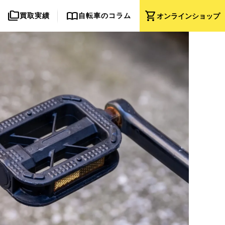
folder_copy
import_contacts
shopping_cart
買取実績
自転車のコラム
オンライン
ショップ