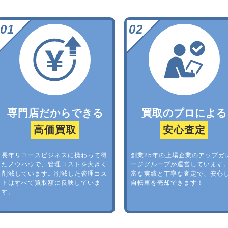
専門店だからできる
買取のプロによる
高価買取
安心査定
長年リユースビジネスに携わって得
創業25年の上場企業のアップガ
たノウハウで、管理コストを大きく
ージグループが運営しています
削減しています。削減した管理コス
富な実績と丁寧な査定で、安心
トはすべて買取額に反映していま
自転車を売却できます！
す。