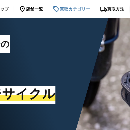
location_on
sell
local_shipping
トップ
店舗一覧
買取カテゴリー
買取方法
での
ジサイクル