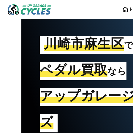
home
川崎市麻生区
ペダル買取
なら
アップガレー
ズ