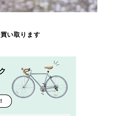
で買い取ります
ク
！