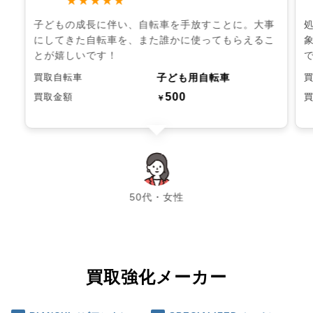
★★★★★
子どもの成長に伴い、自転車を手放すことに。大事
にしてきた自転車を、また誰かに使ってもらえるこ
とが嬉しいです！
子ども用自転車
買取自転車
500
買取金額
￥
chevron_left
chevron_right
50代・女性
買取強化メーカー