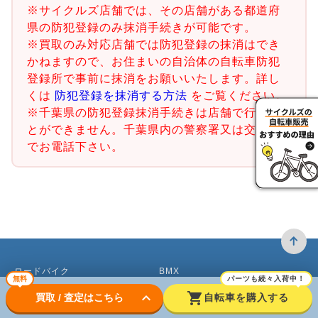
※サイクルズ店舗では、その店舗がある都道府
県の防犯登録のみ抹消手続きが可能です。
※買取のみ対応店舗では防犯登録の抹消はでき
かねますので、お住まいの自治体の自転車防犯
登録所で事前に抹消をお願いいたします。詳し
くは
防犯登録を抹消する方法
をご覧ください。
※千葉県の防犯登録抹消手続きは店舗で行うこ
とができません。千葉県内の警察署又は交番ま
でお電話下さい。
ロードバイク
BMX
無料
パーツも続々入荷中！
keyboard_arrow_down
shopping_cart
買取 / 査定はこちら
自転車を購入する
クロスバイク買取
ピストバイク