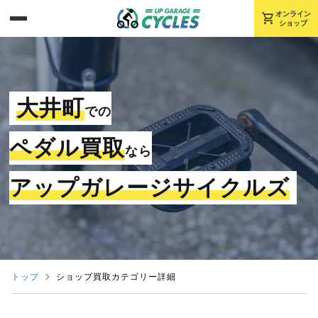
shopping_cart
オンライン
ショップ
大井町
での
ペダル買取
なら
アップガレージサイクルズ
トップ
ショップ買取カテゴリー詳細