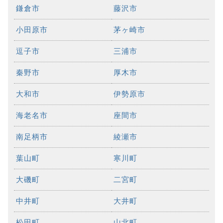
鎌倉市
藤沢市
小田原市
茅ヶ崎市
逗子市
三浦市
秦野市
厚木市
大和市
伊勢原市
海老名市
座間市
南足柄市
綾瀬市
葉山町
寒川町
大磯町
二宮町
中井町
大井町
松田町
山北町