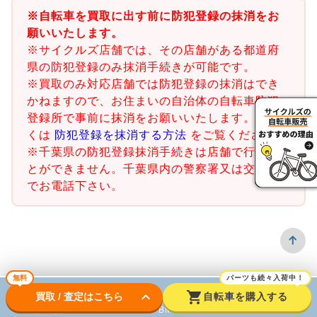
※自転車を買取に出す前に防犯登録の抹消をお
願いいたします。
※サイクルズ店舗では、その店舗がある都道府
県の防犯登録のみ抹消手続きが可能です。
※買取のみ対応店舗では防犯登録の抹消はでき
かねますので、お住まいの自治体の自転車防犯
登録所で事前に抹消をお願いいたします。詳し
くは
防犯登録を抹消する方法
をご覧ください。
※千葉県の防犯登録抹消手続きは店舗で行うこ
とができません。千葉県内の警察署又は交番ま
でお電話下さい。
無料
パーツも続々入荷中！
keyboard_arrow_down
shopping_cart
買取 / 査定はこちら
自転車を購入する
ロードバイク
BMX