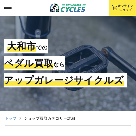
shopping_cart
オンライン
ショップ
大和市
での
ペダル買取
なら
アップガレージサイクルズ
トップ
ショップ買取カテゴリー詳細