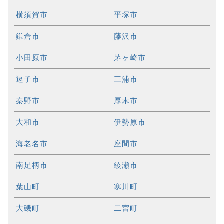
横須賀市
平塚市
鎌倉市
藤沢市
小田原市
茅ヶ崎市
逗子市
三浦市
秦野市
厚木市
大和市
伊勢原市
海老名市
座間市
南足柄市
綾瀬市
葉山町
寒川町
大磯町
二宮町