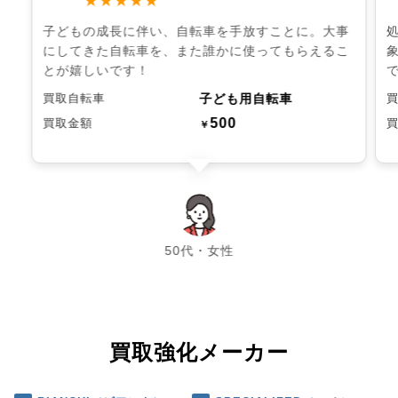
★★★★★
子どもの成長に伴い、自転車を手放すことに。大事
にしてきた自転車を、また誰かに使ってもらえるこ
とが嬉しいです！
子ども用自転車
買取自転車
500
買取金額
￥
chevron_left
chevron_right
50代・女性
買取強化メーカー