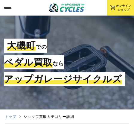
shopping_cart
オンライン
ショップ
大磯町
での
ペダル買取
なら
アップガレージサイクルズ
トップ
ショップ買取カテゴリー詳細