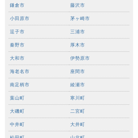
鎌倉市
藤沢市
小田原市
茅ヶ崎市
逗子市
三浦市
秦野市
厚木市
大和市
伊勢原市
海老名市
座間市
南足柄市
綾瀬市
葉山町
寒川町
大磯町
二宮町
中井町
大井町
松田町
山北町