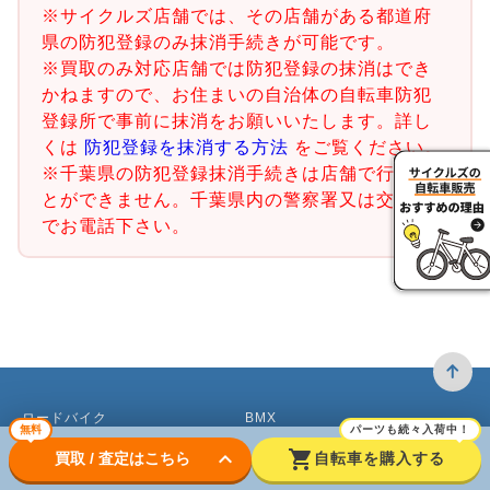
※サイクルズ店舗では、その店舗がある都道府
県の防犯登録のみ抹消手続きが可能です。
※買取のみ対応店舗では防犯登録の抹消はでき
かねますので、お住まいの自治体の自転車防犯
登録所で事前に抹消をお願いいたします。詳し
くは
防犯登録を抹消する方法
をご覧ください。
※千葉県の防犯登録抹消手続きは店舗で行うこ
とができません。千葉県内の警察署又は交番ま
でお電話下さい。
ロードバイク
BMX
無料
パーツも続々入荷中！
keyboard_arrow_down
shopping_cart
買取 / 査定はこちら
自転車を購入する
クロスバイク買取
ピストバイク