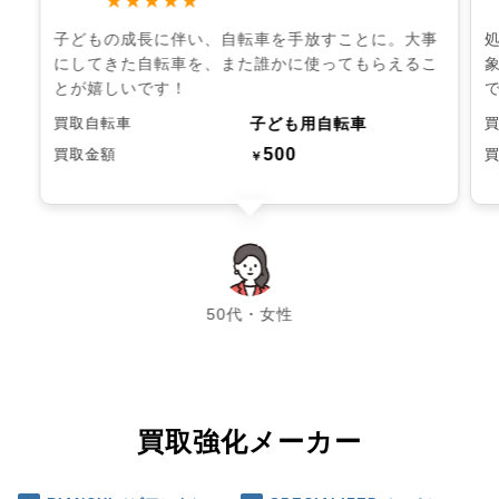
★★★★★
子どもの成長に伴い、自転車を手放すことに。大事
にしてきた自転車を、また誰かに使ってもらえるこ
とが嬉しいです！
子ども用自転車
買取自転車
500
買取金額
￥
chevron_left
chevron_right
50代・女性
買取強化メーカー