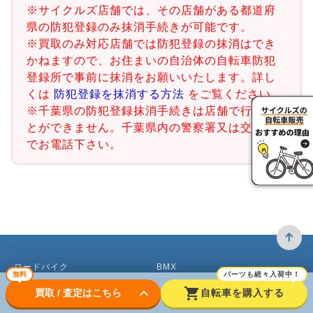
※サイクルズ店舗では、その店舗がある都道府
県の防犯登録のみ抹消手続きが可能です。
※買取のみ対応店舗では防犯登録の抹消はでき
かねますので、お住まいの自治体の自転車防犯
登録所で事前に抹消をお願いいたします。詳し
くは
防犯登録を抹消する方法
をご覧ください。
※千葉県の防犯登録抹消手続きは店舗で行うこ
とができません。千葉県内の警察署又は交番ま
でお電話下さい。
ロードバイク
BMX
無料
パーツも続々入荷中！
keyboard_arrow_down
shopping_cart
買取 / 査定はこちら
自転車を購入する
クロスバイク買取
ピストバイク