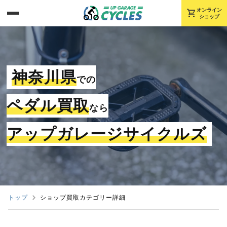
shopping_cart
オンライン
ショップ
神奈川県
での
ペダル買取
なら
アップガレージサイクルズ
トップ
ショップ買取カテゴリー詳細