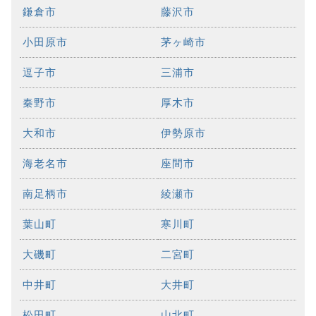
鎌倉市
藤沢市
小田原市
茅ヶ崎市
逗子市
三浦市
秦野市
厚木市
大和市
伊勢原市
海老名市
座間市
南足柄市
綾瀬市
葉山町
寒川町
大磯町
二宮町
中井町
大井町
松田町
山北町