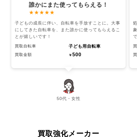
誰かにまた使ってもらえる！
★★★★★
子どもの成長に伴い、自転車を手放すことに。大事
にしてきた自転車を、また誰かに使ってもらえるこ
とが嬉しいです！
子ども用自転車
買取自転車
500
買取金額
￥
chevron_left
chevron_right
50代・女性
買取強化メーカー