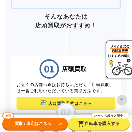
そんなあなたは
店頭買取
がおすすめ！
店頭買取
お近くの店舗へ直接お持ちいただく「店頭買取」
は一番ご利用いただいている買取方法です。
店頭買取予約はこちら
無料
パーツも続々入荷中！
keyboard_arrow_down
shopping_cart
買取 / 査定はこちら
自転車を購入する