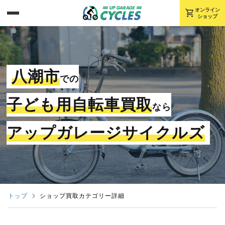
shopping_cart
オンライン
ショップ
八潮市
での
子ども用自転車買取
なら
アップガレージサイクルズ
トップ
ショップ買取カテゴリー詳細