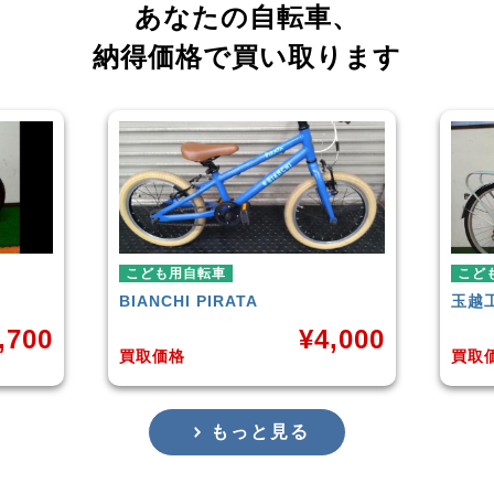
あなたの自転車、
納得価格で買い取ります
自転車
こども用自転車
I
PIRATA
玉越工業
MAHALO JUNIOR 5t
¥
4,000
¥
3,
買取価格
もっと見る