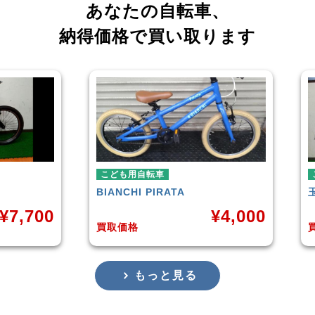
あなたの自転車、
納得価格で買い取ります
ども用自転車
こども用自転車
ANCHI
PIRATA
玉越工業
MAHALO JUNIO
¥
4,000
取価格
買取価格
もっと見る