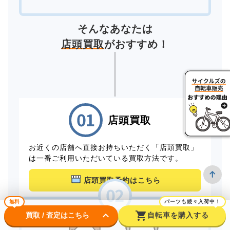
そんなあなたは
店頭買取
がおすすめ！
店頭買取
お近くの店舗へ直接お持ちいただく「店頭買取」
は一番ご利用いただいている買取方法です。
店頭買取予約はこちら
無料
パーツも続々入荷中！
keyboard_arrow_down
shopping_cart
買取 / 査定はこちら
自転車を購入する