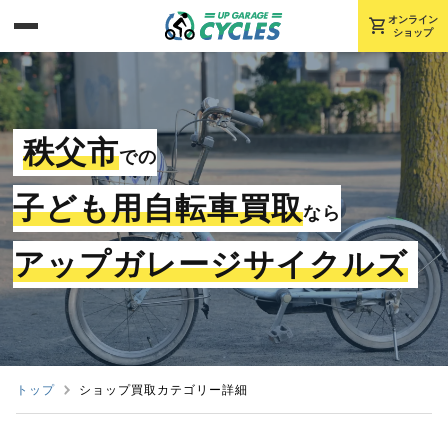
shopping_cart
オンライン
ショップ
秩父市
での
子ども用自転車買取
なら
アップガレージサイクルズ
トップ
ショップ買取カテゴリー詳細