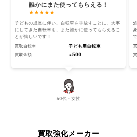
誰かにまた使ってもらえる！
★★★★★
子どもの成長に伴い、自転車を手放すことに。大事
にしてきた自転車を、また誰かに使ってもらえるこ
とが嬉しいです！
子ども用自転車
買取自転車
500
買取金額
￥
chevron_left
chevron_right
50代・女性
買取強化メーカー