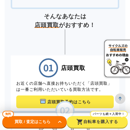
そんなあなたは
店頭買取
がおすすめ！
店頭買取
お近くの店舗へ直接お持ちいただく「店頭買取」
は一番ご利用いただいている買取方法です。
店頭買取予約はこちら
無料
パーツも続々入荷中！
keyboard_arrow_down
shopping_cart
買取 / 査定はこちら
自転車を購入する