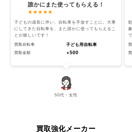
誰かにまた使ってもらえる！
★★★★★
子どもの成長に伴い、自転車を手放すことに。大事
にしてきた自転車を、また誰かに使ってもらえるこ
とが嬉しいです！
子ども用自転車
買取自転車
500
買取金額
￥
chevron_left
chevron_right
50代・女性
買取強化メーカー