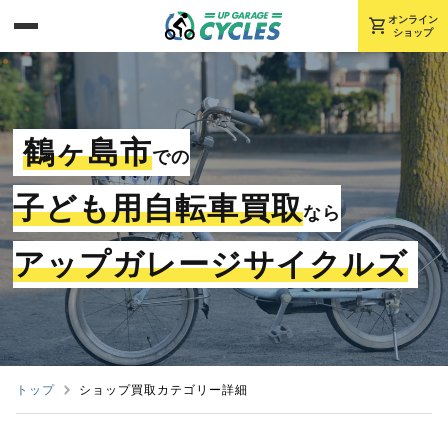
shopping_cart
オンライン
ショップ
鶴ヶ島市
での
子ども用自転車買取
なら
アップガレージサイクルズ
トップ
ショップ買取カテゴリー詳細