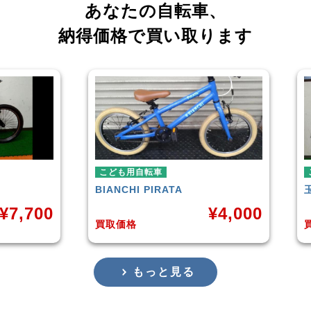
あなたの自転車、
納得価格で買い取ります
こども用自転車
こども用自転車
BIANCHI
PIRATA
玉越工業
MAHALO
¥
4,000
買取価格
買取価格
もっと見る