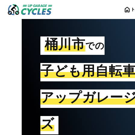
home
桶川市
での
子ども用自転
アップガレー
ズ