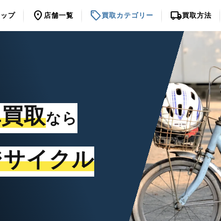
location_on
sell
local_shipping
トップ
店舗一覧
買取カテゴリー
買取方法
車買取
なら
ジサイクル