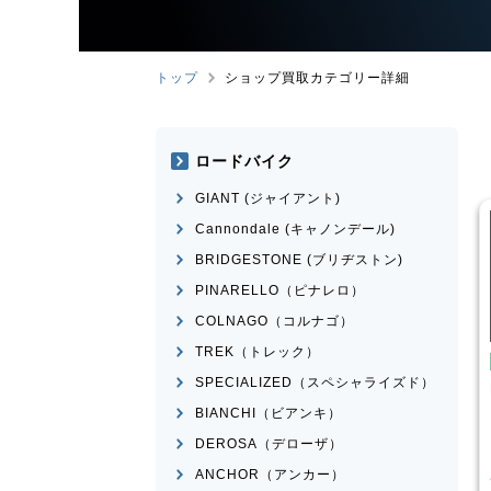
トップ
ショップ買取カテゴリー詳細
ロードバイク
GIANT (ジャイアント)
Cannondale (キャノンデール)
BRIDGESTONE (ブリヂストン)
PINARELLO（ピナレロ）
COLNAGO（コルナゴ）
TREK（トレック）
転車
こども用自転車
SPECIALIZED（スペシャライズド）
式会社
FLEEKS
玉越工業
MAHALO
M
JUNIOR 5th
BIANCHI（ビアンキ）
¥
3,000
¥
3,874
DEROSA（デローザ）
買取価格
買
ANCHOR（アンカー）