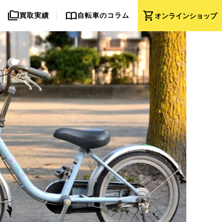
folder_copy
import_contacts
shopping_cart
買取実績
自転車のコラム
オンライン
ショップ