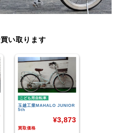
で買い取ります
こども用自転車
こども用自転車
玉越工業
MAHALO JUNIOR
GIANT
ESCAPE JR
5th
¥
9
¥
3,873
買取価格
買取価格