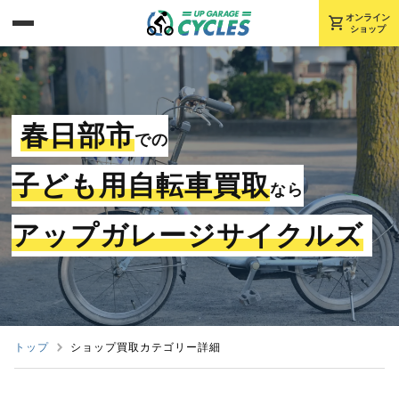
shopping_cart
オンライン
ショップ
春日部市
での
子ども用自転車買取
なら
アップガレージサイクルズ
トップ
ショップ買取カテゴリー詳細