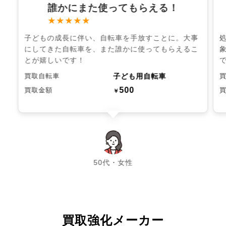
誰かにまた使ってもらえる！
★★★★★
子どもの成長に伴い、自転車を手放すことに。大事
にしてきた自転車を、また誰かに使ってもらえるこ
とが嬉しいです！
子ども用自転車
買取自転車
500
買取金額
￥
chevron_left
chevron_right
50代・女性
買取強化メーカー