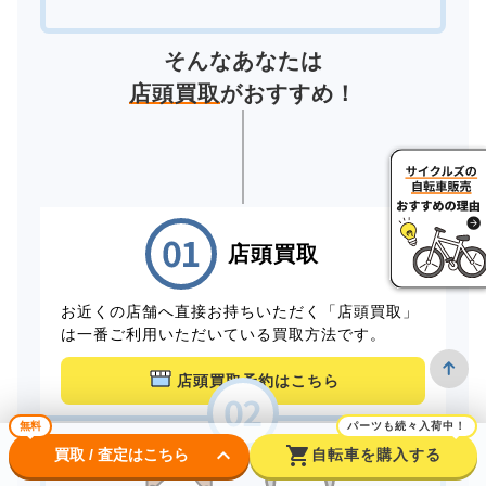
そんなあなたは
店頭買取
がおすすめ！
店頭買取
お近くの店舗へ直接お持ちいただく「店頭買取」
は一番ご利用いただいている買取方法です。
店頭買取予約はこちら
無料
パーツも続々入荷中！
keyboard_arrow_down
shopping_cart
買取 / 査定はこちら
自転車を購入する