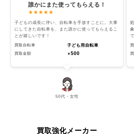
誰かにまた使ってもらえる！
★★★★★
子どもの成長に伴い、自転車を手放すことに。大事
にしてきた自転車を、また誰かに使ってもらえるこ
とが嬉しいです！
子ども用自転車
買取自転車
500
買取金額
￥
chevron_left
chevron_right
50代・女性
買取強化メーカー