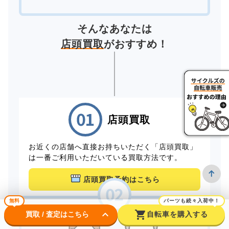
そんなあなたは
店頭買取
がおすすめ！
店頭買取
お近くの店舗へ直接お持ちいただく「店頭買取」
は一番ご利用いただいている買取方法です。
店頭買取予約はこちら
無料
パーツも続々入荷中！
keyboard_arrow_down
shopping_cart
買取 / 査定はこちら
自転車を購入する