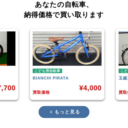
あなたの自転車、
納得価格で買い取ります
ども用自転車
こども用自転車
ANCHI
PIRATA
玉越工業
MAHALO JUNIO
¥
4,000
取価格
買取価格
もっと見る