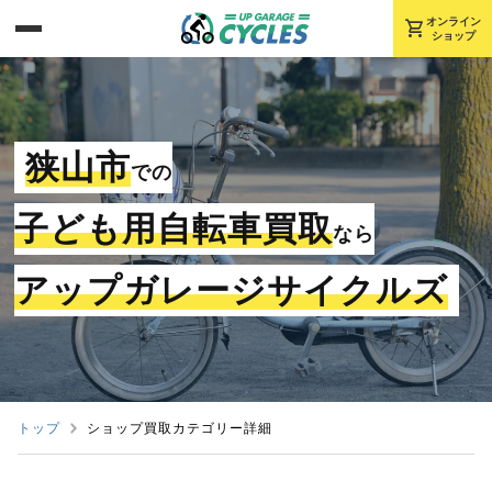
shopping_cart
オンライン
ショップ
狭山市
での
子ども用自転車買取
なら
アップガレージサイクルズ
トップ
ショップ買取カテゴリー詳細