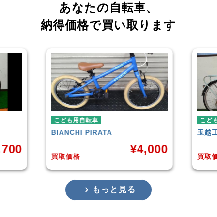
あなたの自転車、
納得価格で買い取ります
こども用自転車
玉越工業
MAHALO JUNIOR 5th
¥
4,000
¥
3,873
買取価格
もっと見る