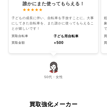
誰かにまた使ってもらえる！
★★★★★
子どもの成長に伴い、自転車を手放すことに。大事
にしてきた自転車を、また誰かに使ってもらえるこ
とが嬉しいです！
子ども用自転車
買取自転車
500
買取金額
￥
chevron_left
chevron_right
50代・女性
買取強化メーカー