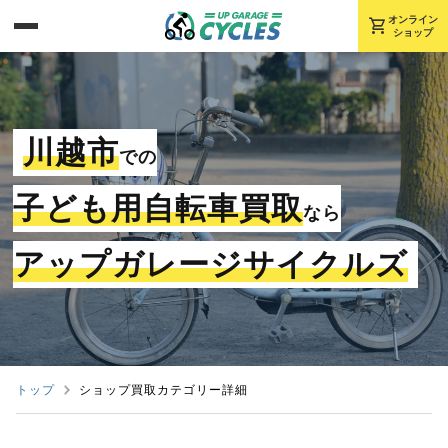
shopping_cart
オンライン
ショップ
川越市
での
子ども用自転車買取
なら
アップガレージサイクルズ
トップ
ショップ買取カテゴリー詳細