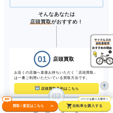
そんなあなたは
店頭買取
がおすすめ！
店頭買取
お近くの店舗へ直接お持ちいただく「店頭買取」
は一番ご利用いただいている買取方法です。
店頭買取予約はこちら
無料
パーツも続々入荷中！
keyboard_arrow_down
shopping_cart
買取 / 査定はこちら
自転車を購入する