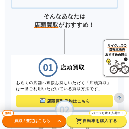
そんなあなたは
店頭買取
がおすすめ！
店頭買取
お近くの店舗へ直接お持ちいただく「店頭買取」
は一番ご利用いただいている買取方法です。
店頭買取予約はこちら
無料
パーツも続々入荷中！
keyboard_arrow_down
shopping_cart
買取 / 査定はこちら
自転車を購入する