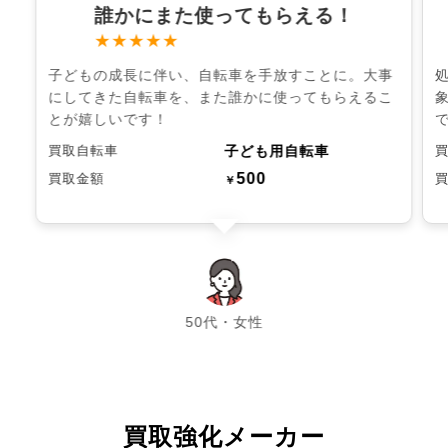
誰かにまた使ってもらえる！
★★★★★
子どもの成長に伴い、自転車を手放すことに。大事
にしてきた自転車を、また誰かに使ってもらえるこ
とが嬉しいです！
子ども用自転車
買取自転車
500
買取金額
￥
chevron_left
chevron_right
50代・女性
買取強化メーカー