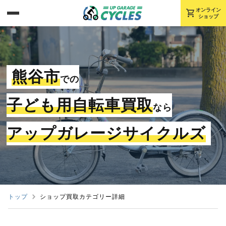
shopping_cart
オンライン
ショップ
熊谷市
での
子ども用自転車買取
なら
アップガレージサイクルズ
トップ
ショップ買取カテゴリー詳細