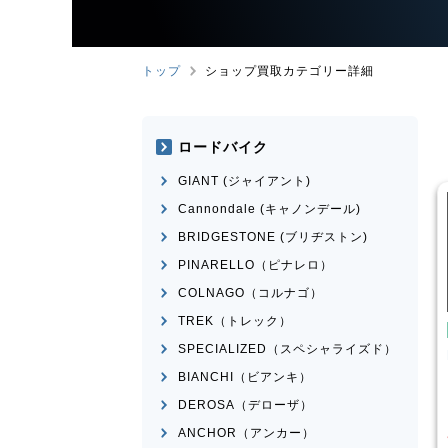
トップ
ショップ買取カテゴリー詳細
ロードバイク
GIANT (ジャイアント)
Cannondale (キャノンデール)
BRIDGESTONE (ブリヂストン)
PINARELLO（ピナレロ）
COLNAGO（コルナゴ）
TREK（トレック）
こども用自転車
こども用
SPECIALIZED（スペシャライズド）
FLEEKS
玉越工業
MAHALO
MARIN
D
JUNIOR 5th
BIANCHI（ビアンキ）
¥
3,000
¥
3,874
DEROSA（デローザ）
買取価格
買取価格
ANCHOR（アンカー）