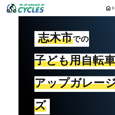
home
志木市
での
子ども用自転
アップガレー
ズ