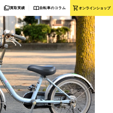
folder_copy
import_contacts
shopping_cart
買取実績
自転車のコラム
オンライン
ショップ