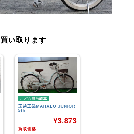
で買い取ります
こども用自転車
こども用自転車
玉越工業
MAHALO JUNIOR
GIANT
ESCAPE JR
5th
¥
9,961
¥
3,873
買取価格
買取価格