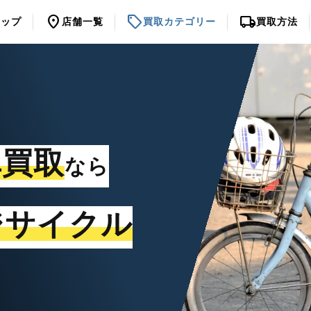
location_on
sell
local_shipping
トップ
店舗一覧
買取カテゴリー
買取方法
車買取
なら
ジサイクル