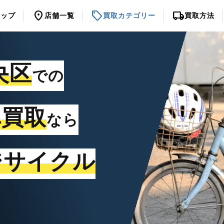
location_on
sell
local_shipping
トップ
店舗一覧
買取カテゴリー
買取方法
央区
での
車買取
なら
ジサイクル