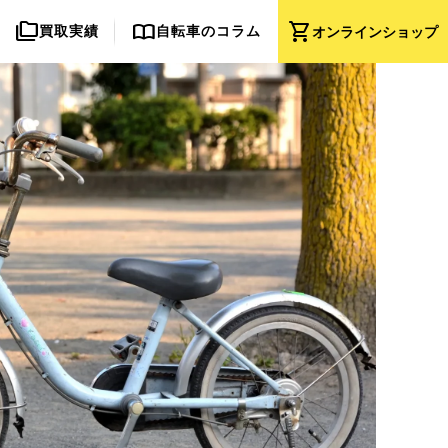
folder_copy
import_contacts
shopping_cart
買取実績
自転車のコラム
オンライン
ショップ