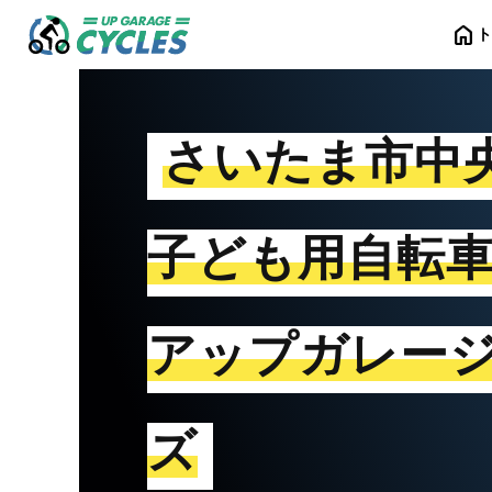
home
さいたま市中
子ども用自転
アップガレー
ズ