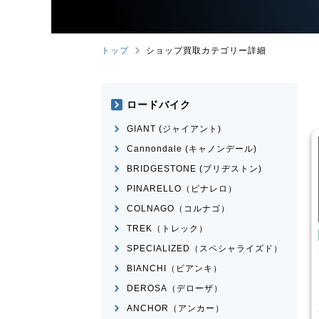
トップ
ショップ買取カテゴリー詳細
ロードバイク
GIANT (ジャイアント)
Cannondale (キャノンデール)
BRIDGESTONE (ブリヂストン)
PINARELLO（ピナレロ）
COLNAGO（コルナゴ）
TREK（トレック）
こども用自転車
こども用自転車
SPECIALIZED（スペシャライズド）
越工業
MAHALO
MARIN
DONKY Jr.20
NIOR 5th
BIANCHI（ビアンキ）
¥
7,700
¥
3,874
DEROSA（デローザ）
取価格
買取価格
ANCHOR（アンカー）