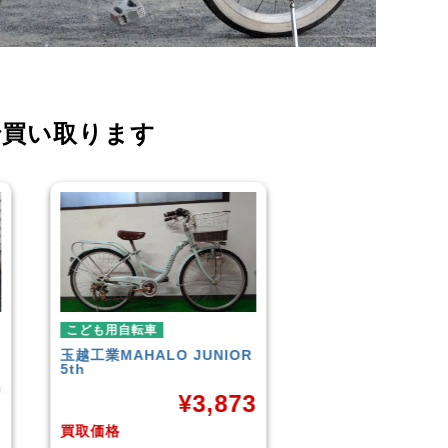
で買い取ります
こども用自転車
こども用自転
NIOR
GIANT
ESCAPE JR
玉越工業
メレ
¥
9,961
,873
買取価格
買取価格