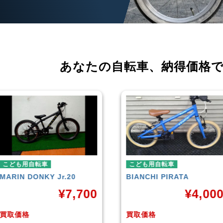
あなたの自転車、
納得価格
こども用自転車
こども用自転車
BIANCHI
PIRATA
玉越工業
MAHALO JU
5th
¥
4,000
¥
3
買取価格
買取価格