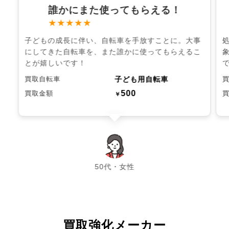
誰かにまた使ってもらえる！
★★★★★
子どもの成長に伴い、自転車を手放すことに。大事
にしてきた自転車を、また誰かに使ってもらえるこ
とが嬉しいです！
子ども用自転車
買取自転車
500
買取金額
￥
chevron_left
chevron_right
50代・女性
買取強化メーカー