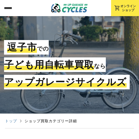
shopping_cart
オンライン
ショップ
逗子市
での
子ども用自転車買取
なら
アップガレージサイクルズ
トップ
ショップ買取カテゴリー詳細