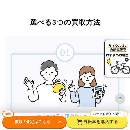
選べる3つの買取方法
無料
パーツも続々入荷中！
できるだけ早く現金化したい。
keyboard_arrow_down
shopping_cart
買取 / 査定はこちら
自転車を購入する
対面で安心して取引したい。