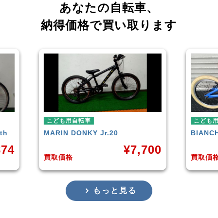
あなたの自転車、
納得価格で買い取ります
こども用自転車
こど
BIANCHI
PIRATA
玉越
,700
¥
4,000
買取価格
買取
もっと見る