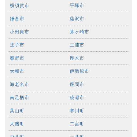
横須賀市
平塚市
鎌倉市
藤沢市
小田原市
茅ヶ崎市
逗子市
三浦市
秦野市
厚木市
大和市
伊勢原市
海老名市
座間市
南足柄市
綾瀬市
葉山町
寒川町
大磯町
二宮町
中井町
大井町