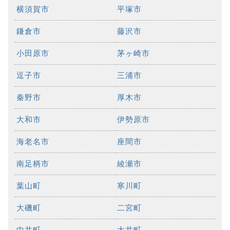
横須賀市
平塚市
鎌倉市
藤沢市
小田原市
茅ヶ崎市
逗子市
三浦市
秦野市
厚木市
大和市
伊勢原市
海老名市
座間市
南足柄市
綾瀬市
葉山町
寒川町
大磯町
二宮町
中井町
大井町