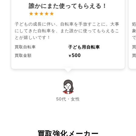
誰かにまた使ってもらえる！
★★★★★
子どもの成長に伴い、自転車を手放すことに。大事
にしてきた自転車を、また誰かに使ってもらえるこ
とが嬉しいです！
子ども用自転車
買取自転車
500
買取金額
￥
chevron_left
chevron_right
50代・女性
買取強化メーカー