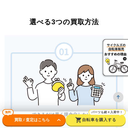
選べる3つの買取方法
無料
パーツも続々入荷中！
できるだけ早く現金化したい。
keyboard_arrow_down
shopping_cart
買取 / 査定はこちら
自転車を購入する
対面で安心して取引したい。