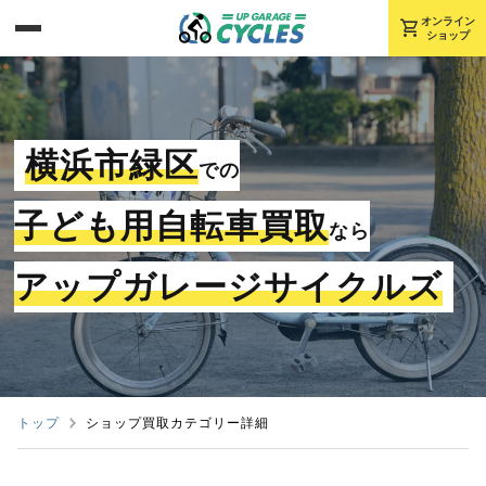
shopping_cart
オンライン
ショップ
横浜市緑区
での
子ども用自転車買取
なら
アップガレージサイクルズ
トップ
ショップ買取カテゴリー詳細