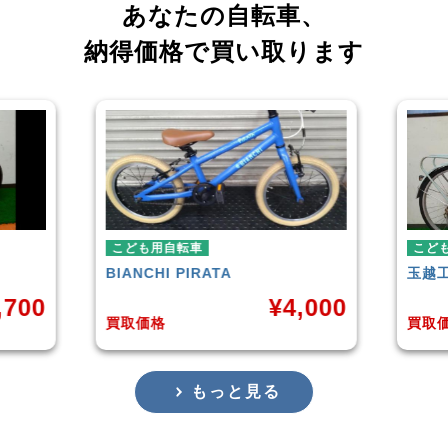
あなたの自転車、
納得価格で買い取ります
こども用自転車
玉越工業
MAHALO JUNIOR 5th
¥
4,000
¥
3,873
買取価格
もっと見る