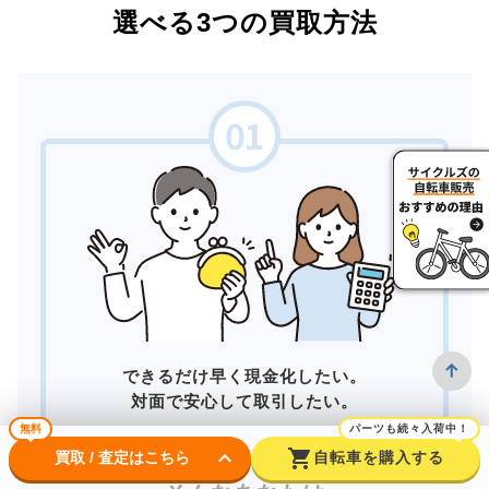
選べる3つの買取方法
できるだけ早く現金化したい。
対面で安心して取引したい。
無料
パーツも続々入荷中！
keyboard_arrow_down
shopping_cart
買取 / 査定はこちら
自転車を購入する