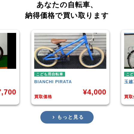
あなたの自転車、
納得価格で買い取ります
自転車
こども用自転車
I
PIRATA
玉越工業
MAHALO JUNIOR 5t
¥
4,000
¥
3,
買取価格
もっと見る