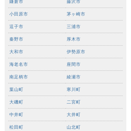
鎌倉市
藤沢市
小田原市
茅ヶ崎市
逗子市
三浦市
秦野市
厚木市
大和市
伊勢原市
海老名市
座間市
南足柄市
綾瀬市
葉山町
寒川町
大磯町
二宮町
中井町
大井町
松田町
山北町