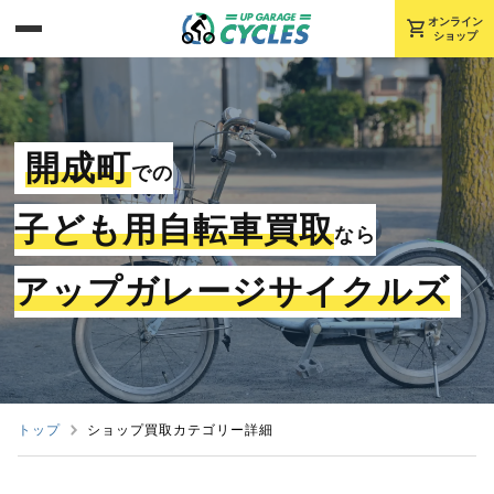
shopping_cart
オンライン
ショップ
開成町
での
子ども用自転車買取
なら
アップガレージサイクルズ
トップ
ショップ買取カテゴリー詳細