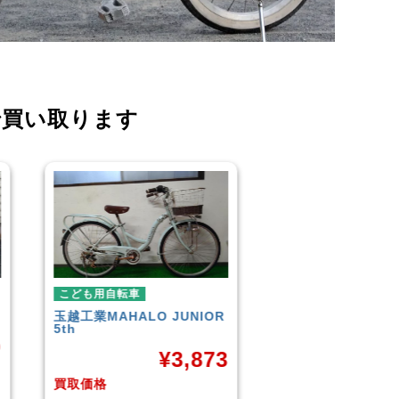
で買い取ります
こども用自転車
こども用自
JUNIOR
GIANT
ESCAPE JR
玉越工業
メ
¥
9,961
3,873
買取価格
買取価格