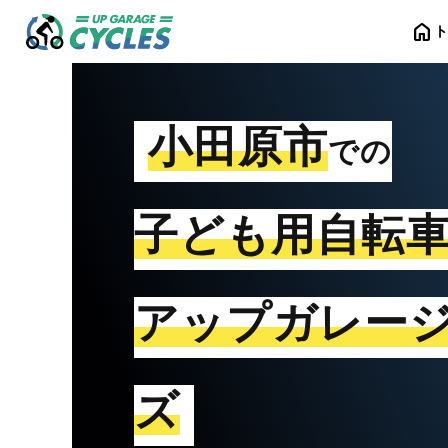
home
小田原市
での
子ども用自転
アップガレー
ズ