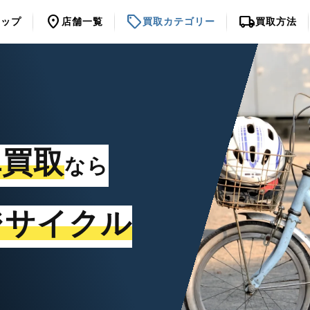
location_on
sell
local_shipping
トップ
店舗一覧
買取カテゴリー
買取方法
車買取
なら
ジサイクル