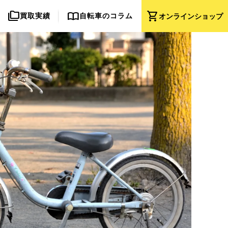
folder_copy
import_contacts
shopping_cart
買取実績
自転車のコラム
オンライン
ショップ