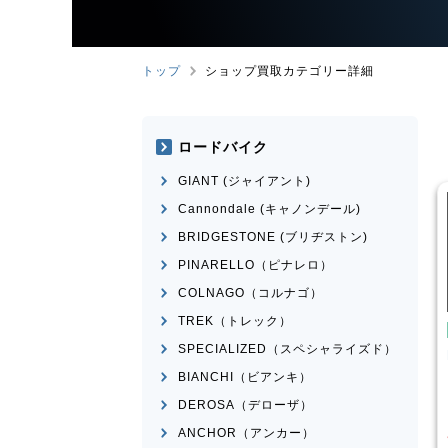
トップ
ショップ買取カテゴリー詳細
ロードバイク
GIANT (ジャイアント)
Cannondale (キャノンデール)
BRIDGESTONE (ブリヂストン)
PINARELLO（ピナレロ）
COLNAGO（コルナゴ）
TREK（トレック）
こども用自転車
こども用自転車
SPECIALIZED（スペシャライズド）
玉越工業
MAHALO
MARIN
DONKY Jr.20
JUNIOR 5th
BIANCHI（ビアンキ）
¥
7,700
¥
3,874
DEROSA（デローザ）
買取価格
買取価格
ANCHOR（アンカー）