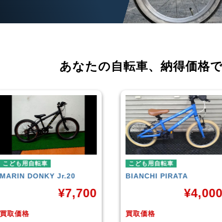
あなたの自転車、
納得価格
こども用自転車
こども用自転車
BIANCHI
PIRATA
玉越工業
MAHALO 
5th
¥
4,000
¥
買取価格
買取価格