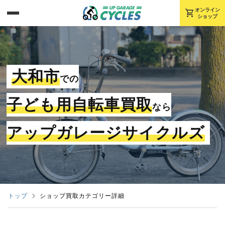
shopping_cart
オンライン
ショップ
大和市
での
子ども用自転車買取
なら
アップガレージサイクルズ
トップ
ショップ買取カテゴリー詳細