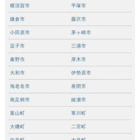
横須賀市
平塚市
鎌倉市
藤沢市
小田原市
茅ヶ崎市
逗子市
三浦市
秦野市
厚木市
大和市
伊勢原市
海老名市
座間市
南足柄市
綾瀬市
葉山町
寒川町
大磯町
二宮町
中井町
大井町