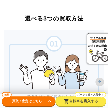
選べる3つの買取方法
無料
パーツも続々入荷中！
できるだけ早く現金化したい。
keyboard_arrow_down
shopping_cart
買取 / 査定はこちら
自転車を購入する
対面で安心して取引したい。