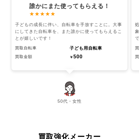
誰かにまた使ってもらえる！
★★★★★
子どもの成長に伴い、自転車を手放すことに。大事
にしてきた自転車を、また誰かに使ってもらえるこ
とが嬉しいです！
子ども用自転車
買取自転車
500
買取金額
￥
chevron_left
chevron_right
50代・女性
買取強化メーカー