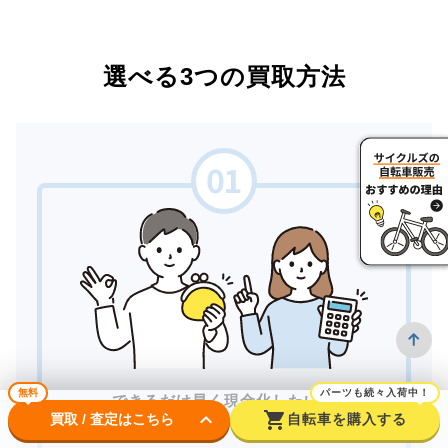
選べる3つの買取方法
無料
パーツも続々入荷中！
できるだけ早く現金化したい。
keyboard_arrow_down
shopping_cart
買取 / 査定はこちら
自転車を購入する
対面で安心して取引したい。