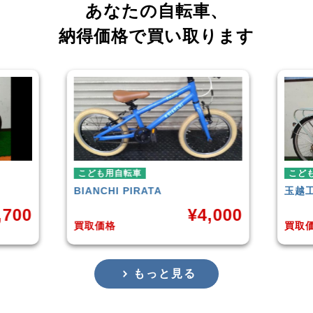
あなたの自転車、
納得価格で買い取ります
こども用自転車
こど
玉越工業
MAHALO JUNIOR 5th
GIA
,000
¥
3,873
買取価格
買取
もっと見る