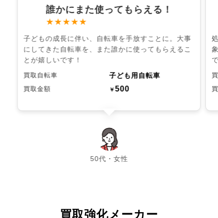
誰かにまた使ってもらえる！
★★★★★
子どもの成長に伴い、自転車を手放すことに。大事
にしてきた自転車を、また誰かに使ってもらえるこ
とが嬉しいです！
子ども用自転車
買取自転車
500
買取金額
￥
chevron_left
chevron_right
50代・女性
買取強化メーカー