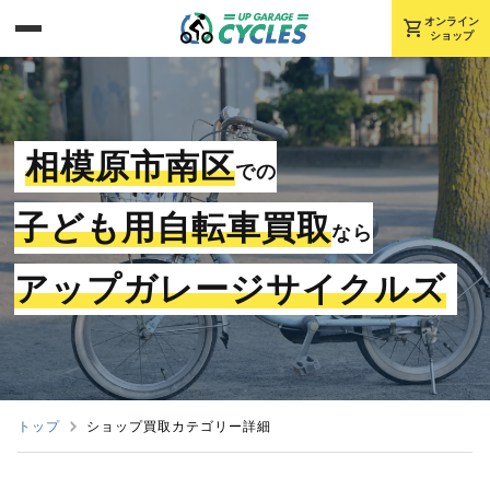
shopping_cart
オンライン
ショップ
相模原市南区
での
子ども用自転車買取
なら
アップガレージサイクルズ
トップ
ショップ買取カテゴリー詳細