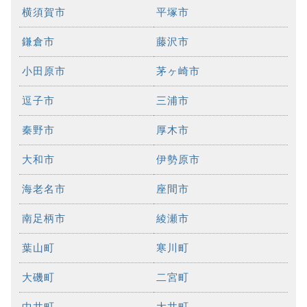
横須賀市
平塚市
鎌倉市
藤沢市
小田原市
茅ヶ崎市
逗子市
三浦市
秦野市
厚木市
大和市
伊勢原市
海老名市
座間市
南足柄市
綾瀬市
葉山町
寒川町
大磯町
二宮町
中井町
大井町