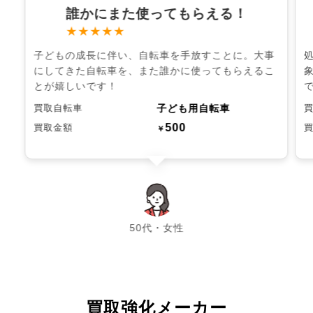
誰かにまた使ってもらえる！
★★★★★
子どもの成長に伴い、自転車を手放すことに。大事
にしてきた自転車を、また誰かに使ってもらえるこ
とが嬉しいです！
子ども用自転車
買取自転車
500
買取金額
￥
chevron_left
chevron_right
50代・女性
買取強化メーカー