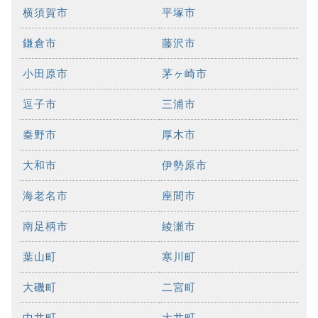
横須賀市
平塚市
鎌倉市
藤沢市
小田原市
茅ヶ崎市
逗子市
三浦市
秦野市
厚木市
大和市
伊勢原市
海老名市
座間市
南足柄市
綾瀬市
葉山町
寒川町
大磯町
二宮町
中井町
大井町