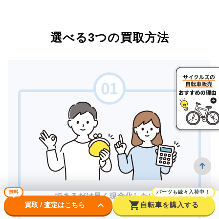
選べる3つの買取方法
無料
パーツも続々入荷中！
できるだけ早く現金化したい。
keyboard_arrow_down
shopping_cart
買取 / 査定はこちら
自転車を購入する
対面で安心して取引したい。