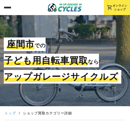
shopping_cart
オンライン
ショップ
座間市
での
子ども用自転車買取
なら
アップガレージサイクルズ
トップ
ショップ買取カテゴリー詳細