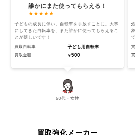
誰かにまた使ってもらえる！
★★★★★
子どもの成長に伴い、自転車を手放すことに。大事
にしてきた自転車を、また誰かに使ってもらえるこ
とが嬉しいです！
子ども用自転車
買取自転車
500
買取金額
￥
chevron_left
chevron_right
50代・女性
買取強化メーカー