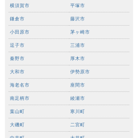
横須賀市
平塚市
鎌倉市
藤沢市
小田原市
茅ヶ崎市
逗子市
三浦市
秦野市
厚木市
大和市
伊勢原市
海老名市
座間市
南足柄市
綾瀬市
葉山町
寒川町
大磯町
二宮町
中井町
大井町