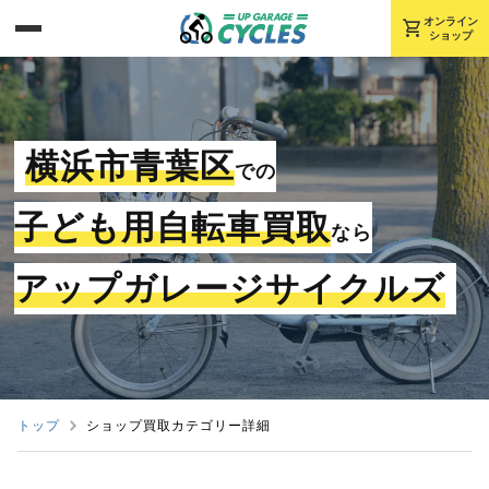
shopping_cart
オンライン
ショップ
横浜市青葉区
での
子ども用自転車買取
なら
アップガレージサイクルズ
トップ
ショップ買取カテゴリー詳細