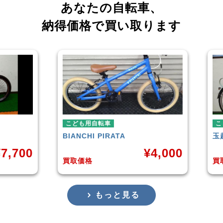
あなたの自転車、
納得価格で買い取ります
ども用自転車
こども用自転車
ANCHI
PIRATA
玉越工業
MAHALO JUNIO
¥
4,000
取価格
買取価格
もっと見る