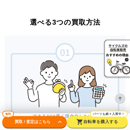
選べる3つの買取方法
無料
パーツも続々入荷中！
できるだけ早く現金化したい。
keyboard_arrow_down
shopping_cart
買取 / 査定はこちら
自転車を購入する
対面で安心して取引したい。