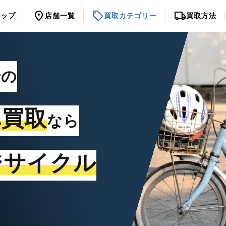
location_on
sell
local_shipping
トップ
店舗一覧
買取カテゴリー
買取方法
での
車買取
なら
ジサイクル