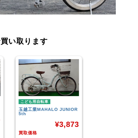
で買い取ります
こども用自転車
こども用自転車
R
GIANT
ESCAPE JR
玉越工業
メレ・ク
¥
9,961
3
買取価格
買取価格