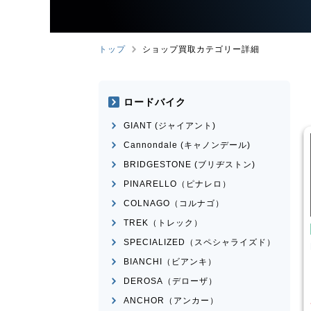
トップ
ショップ買取カテゴリー詳細
ロードバイク
GIANT (ジャイアント)
Cannondale (キャノンデール)
BRIDGESTONE (ブリヂストン)
PINARELLO（ピナレロ）
COLNAGO（コルナゴ）
TREK（トレック）
用自転車
こども用自転車
SPECIALIZED（スペシャライズド）
業
MAHALO
MARIN
DONKY Jr.20
R 5th
BIANCHI（ビアンキ）
¥
7,700
¥
3,874
DEROSA（デローザ）
格
買取価格
ANCHOR（アンカー）