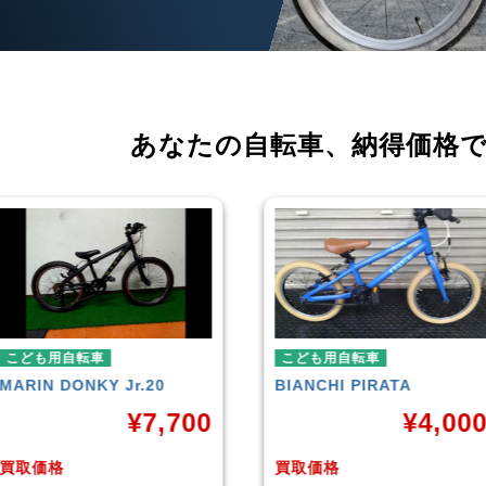
あなたの自転車、
納得価格
こども用自転車
こども用自転車
BIANCHI
PIRATA
玉越工業
MAHALO JUNIO
5th
¥
4,000
¥
3,87
買取価格
買取価格