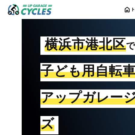
home
横浜市港北区
子ども用自転
アップガレー
ズ