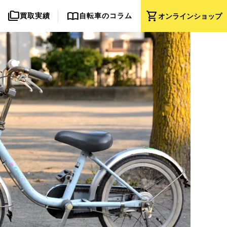
folder_copy
import_contacts
shopping_cart
買取実績
自転車のコラム
オンライン
ショップ