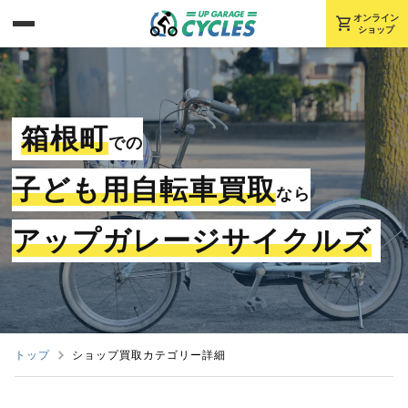
shopping_cart
オンライン
ショップ
箱根町
での
子ども用自転車買取
なら
アップガレージサイクルズ
トップ
ショップ買取カテゴリー詳細