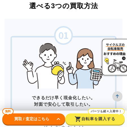
選べる3つの買取方法
できるだけ早く現金化したい。
対面で安心して取引したい。
無料
パーツも続々入荷中！
keyboard_arrow_down
shopping_cart
買取 / 査定はこちら
自転車を購入する