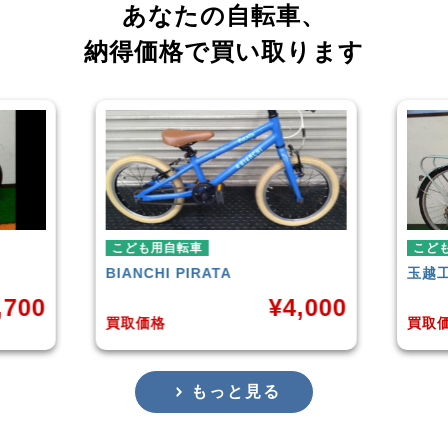
あなたの自転車、
納得価格で買い取ります
こども用自転車
こ
玉越工業
MAHALO JUNIOR 5th
GI
4,000
¥
3,873
買取価格
買
もっと見る