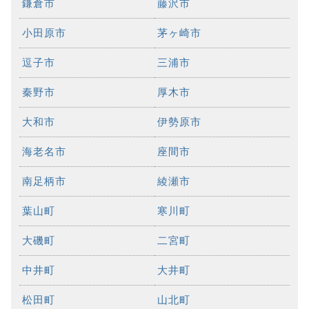
鎌倉市
藤沢市
小田原市
茅ヶ崎市
逗子市
三浦市
秦野市
厚木市
大和市
伊勢原市
海老名市
座間市
南足柄市
綾瀬市
葉山町
寒川町
大磯町
二宮町
中井町
大井町
松田町
山北町