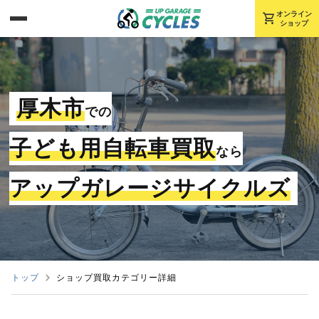
shopping_cart
オンライン
ショップ
厚木市
での
子ども用自転車買取
なら
アップガレージサイクルズ
トップ
ショップ買取カテゴリー詳細