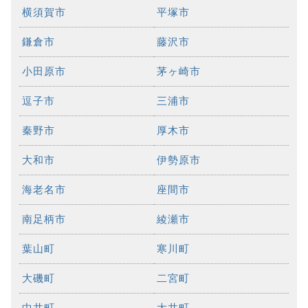
横須賀市
平塚市
鎌倉市
藤沢市
小田原市
茅ヶ崎市
逗子市
三浦市
秦野市
厚木市
大和市
伊勢原市
海老名市
座間市
南足柄市
綾瀬市
葉山町
寒川町
大磯町
二宮町
中井町
大井町