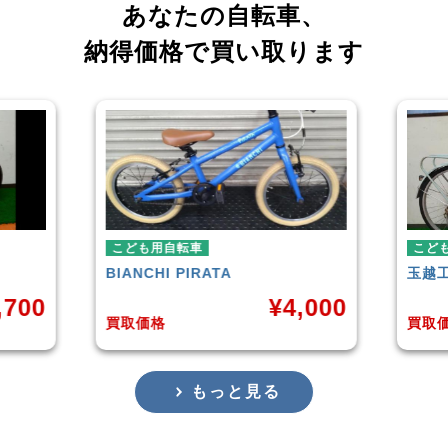
あなたの自転車、
納得価格で買い取ります
こども用自転車
玉越工業
MAHALO JUNIOR 5th
G
¥
4,000
¥
3,873
買取価格
買
もっと見る