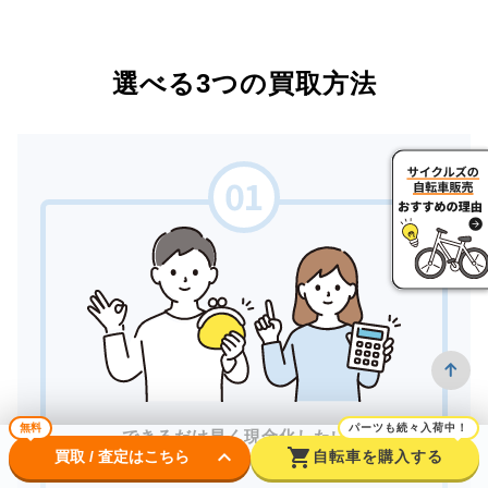
選べる3つの買取方法
無料
パーツも続々入荷中！
できるだけ早く現金化したい。
keyboard_arrow_down
shopping_cart
買取 / 査定はこちら
自転車を購入する
対面で安心して取引したい。