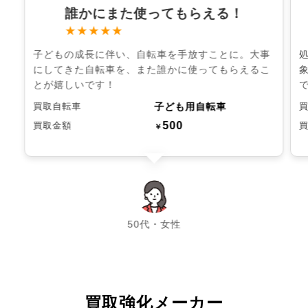
誰かにまた使ってもらえる！
★★★★★
子どもの成長に伴い、自転車を手放すことに。大事
にしてきた自転車を、また誰かに使ってもらえるこ
とが嬉しいです！
子ども用自転車
買取自転車
500
買取金額
￥
chevron_left
chevron_right
50代・女性
買取強化メーカー