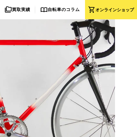
folder_copy
import_contacts
shopping_cart
買取実績
自転車のコラム
オンライン
ショップ