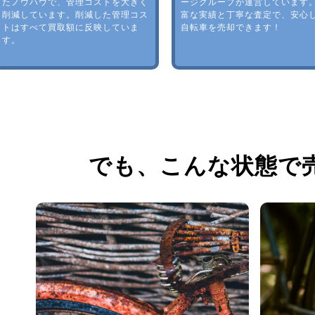
たノウハウで、管理コストを大きく
ージグループが運営しています
削減しています。削減した管理コス
富な実績と丁寧な査定で、安心
トはすべて買取額に反映していま
自転車を売却できます！
す。
でも、
こんな状態で