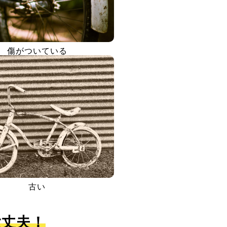
傷がついている
古い
大丈夫！