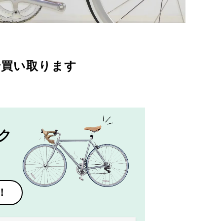
で買い取ります
ク
！