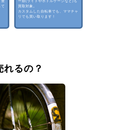
。豊
ー類(ライトやボトルゲージなど)も
して
買取対象。
カスタムした自転車でも、ママチャ
リでも買い取ります！
売れるの？