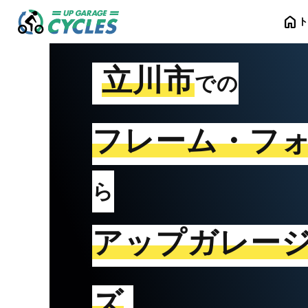
home
立川市
での
フレーム・フ
ら
アップガレー
ズ