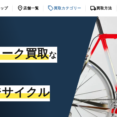
location_on
sell
local_shipping
トップ
店舗一覧
買取カテゴリー
買取方法
ォーク買取
な
ジサイクル