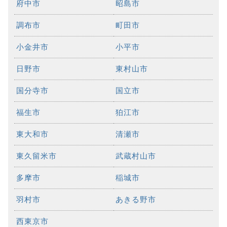
府中市
昭島市
調布市
町田市
小金井市
小平市
日野市
東村山市
国分寺市
国立市
福生市
狛江市
東大和市
清瀬市
東久留米市
武蔵村山市
多摩市
稲城市
羽村市
あきる野市
西東京市