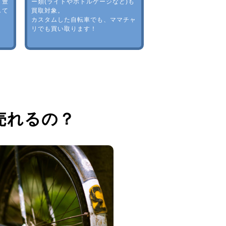
。豊
ー類(ライトやボトルゲージなど)も
して
買取対象。
カスタムした自転車でも、ママチャ
リでも買い取ります！
売れるの？