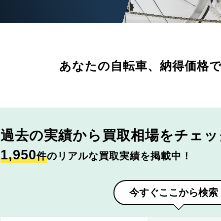
あなたの自転車、
納得価格
過去の実績から
買取相場をチェッ
1,950
件
のリアルな買取実績を掲載中！
今すぐここから検索