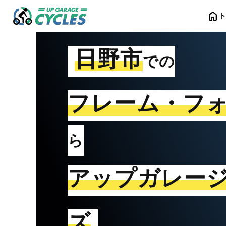
home
日野市
での
フレーム・フ
ら
アップガレー
ズ