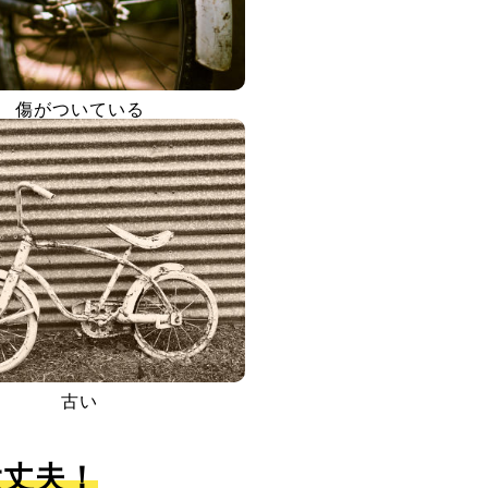
傷がついている
古い
大丈夫！