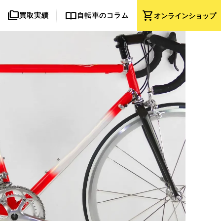
folder_copy
import_contacts
shopping_cart
買取実績
自転車のコラム
オンライン
ショップ