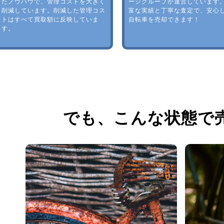
たノウハウで、管理コストを大きく
ージグループが運営しています
削減しています。削減した管理コス
富な実績と丁寧な査定で、安心
トはすべて買取額に反映していま
自転車を売却できます！
す。
でも、
こんな状態で