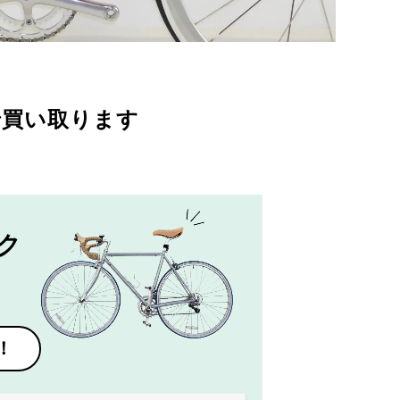
で買い取ります
ク
！