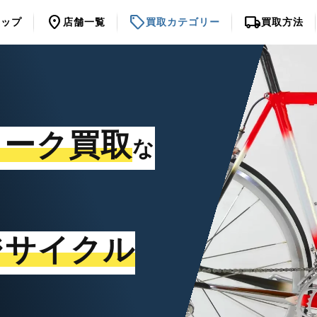
location_on
sell
local_shipping
トップ
店舗一覧
買取カテゴリー
買取方法
ォーク買取
な
ジサイクル