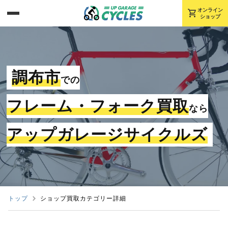
shopping_cart
オンライン
ショップ
調布市
での
フレーム・フォーク買取
なら
アップガレージサイクルズ
トップ
ショップ買取カテゴリー詳細