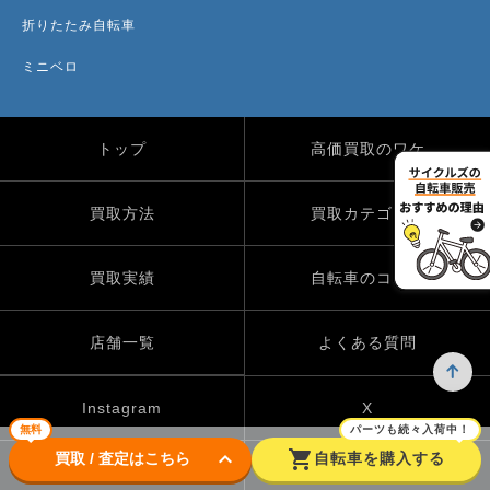
折りたたみ自転車
ミニベロ
トップ
高価買取のワケ
買取方法
買取カテゴリー
買取実績
自転車のコラム
店舗一覧
よくある質問
Instagram
X
無料
パーツも続々入荷中！
keyboard_arrow_down
shopping_cart
買取 / 査定はこちら
自転車を購入する
TikTok