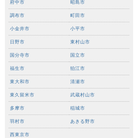
府中市
昭島市
調布市
町田市
小金井市
小平市
日野市
東村山市
国分寺市
国立市
福生市
狛江市
東大和市
清瀬市
東久留米市
武蔵村山市
多摩市
稲城市
羽村市
あきる野市
西東京市