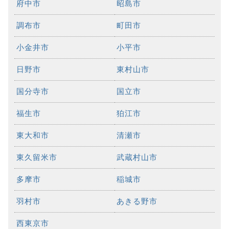
府中市
昭島市
調布市
町田市
小金井市
小平市
日野市
東村山市
国分寺市
国立市
福生市
狛江市
東大和市
清瀬市
東久留米市
武蔵村山市
多摩市
稲城市
羽村市
あきる野市
西東京市