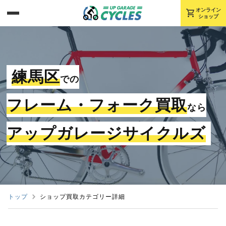
shopping_cart
オンライン
ショップ
練馬区
での
フレーム・フォーク買取
なら
アップガレージサイクルズ
トップ
ショップ買取カテゴリー詳細