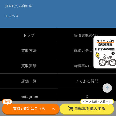
折りたたみ自転車
ミニベロ
トップ
高価買取のワケ
買取方法
買取カテゴリー
買取実績
自転車のコラム
店舗一覧
よくある質問
Instagram
X
無料
パーツも続々入荷中！
keyboard_arrow_down
shopping_cart
買取 / 査定はこちら
自転車を購入する
TikTok