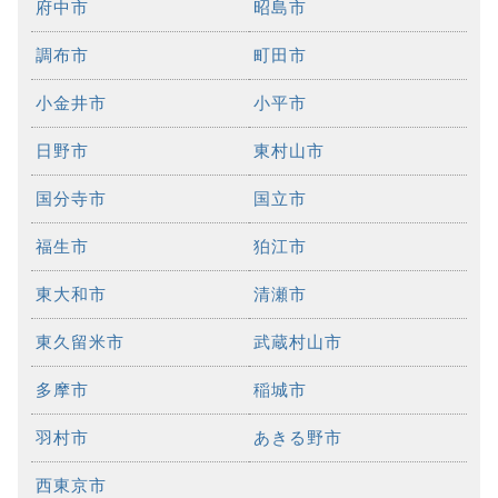
府中市
昭島市
調布市
町田市
小金井市
小平市
日野市
東村山市
国分寺市
国立市
福生市
狛江市
東大和市
清瀬市
東久留米市
武蔵村山市
多摩市
稲城市
羽村市
あきる野市
西東京市