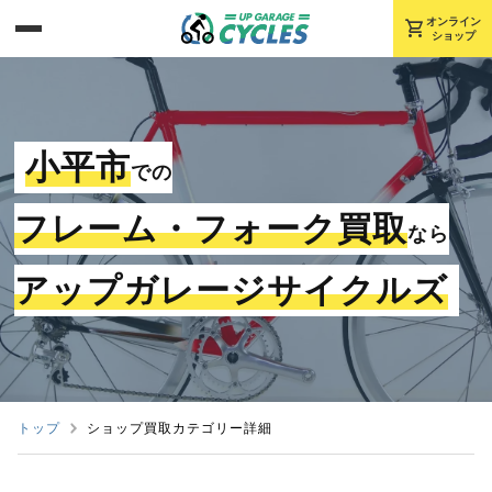
shopping_cart
オンライン
ショップ
小平市
での
フレーム・フォーク買取
なら
アップガレージサイクルズ
トップ
ショップ買取カテゴリー詳細