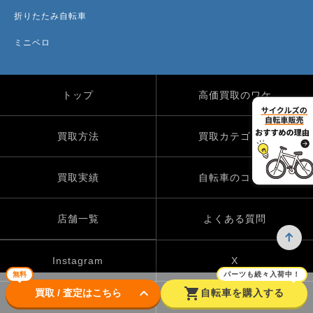
折りたたみ自転車
ミニベロ
トップ
高価買取のワケ
買取方法
買取カテゴリー
買取実績
自転車のコラム
店舗一覧
よくある質問
Instagram
X
無料
パーツも続々入荷中！
keyboard_arrow_down
shopping_cart
買取 / 査定はこちら
自転車を購入する
TikTok